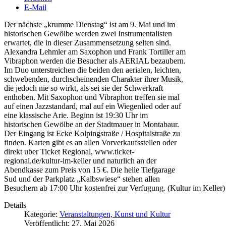
E-Mail
Der nächste „krumme Dienstag“ ist am 9. Mai und im
historischen Gewölbe werden zwei Instrumentalisten
erwartet, die in dieser Zusammensetzung selten sind.
Alexandra Lehmler am Saxophon und Frank Tortiller am
Vibraphon werden die Besucher als AERIAL bezaubern.
Im Duo unterstreichen die beiden den aerialen, leichten,
schwebenden, durchscheinenden Charakter ihrer Musik,
die jedoch nie so wirkt, als sei sie der Schwerkraft
enthoben. Mit Saxophon und Vibraphon treffen sie mal
auf einen Jazzstandard, mal auf ein Wiegenlied oder auf
eine klassische Arie. Beginn ist 19:30 Uhr im
historischen Gewölbe an der Stadtmauer in Montabaur.
Der Eingang ist Ecke Kolpingstraße / Hospitalstraße zu
finden. Karten gibt es an allen Vorverkaufsstellen oder
direkt uber Ticket Regional, www.ticket-
regional.de/kultur-im-keller und naturlich an der
Abendkasse zum Preis von 15 €. Die helle Tiefgarage
Sud und der Parkplatz „Kalbswiese“ stehen allen
Besuchern ab 17:00 Uhr kostenfrei zur Verfugung. (Kultur im Keller
Details
Kategorie:
Veranstaltungen, Kunst und Kultur
Veröffentlicht: 27. Mai 2026