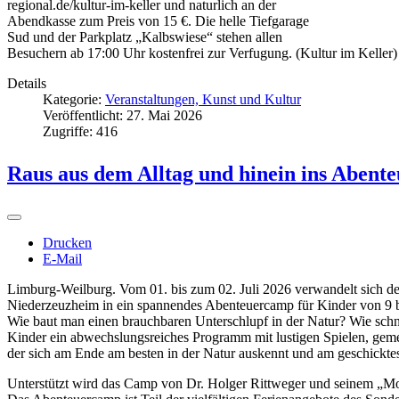
regional.de/kultur-im-keller und naturlich an der
Abendkasse zum Preis von 15 €. Die helle Tiefgarage
Sud und der Parkplatz „Kalbswiese“ stehen allen
Besuchern ab 17:00 Uhr kostenfrei zur Verfugung. (Kultur im Keller
Details
Kategorie:
Veranstaltungen, Kunst und Kultur
Veröffentlicht: 27. Mai 2026
Zugriffe: 416
Raus aus dem Alltag und hinein ins Abent
Drucken
E-Mail
Limburg-Weilburg. Vom 01. bis zum 02. Juli 2026 verwandelt sich de
Niederzeuzheim in ein spannendes Abenteuercamp für Kinder von 9 b
Wie baut man einen brauchbaren Unterschlupf in der Natur? Wie schn
Kinder ein abwechslungsreiches Programm mit lustigen Spielen, ge
der sich am Ende am besten in der Natur auskennt und am geschicktest
Unterstützt wird das Camp von Dr. Holger Rittweger und seinem „M