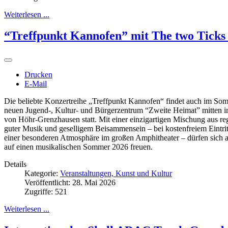
Weiterlesen ...
“Treffpunkt Kannofen” mit The two Ticks
Drucken
E-Mail
Die beliebte Konzertreihe „Treffpunkt Kannofen“ findet auch im S
neuen Jugend-, Kultur- und Bürgerzentrum “Zweite Heimat” mitten in
von Höhr-Grenzhausen statt. Mit einer einzigartigen Mischung aus re
guter Musik und geselligem Beisammensein – bei kostenfreiem Eintrit
einer besonderen Atmosphäre im großen Amphitheater – dürfen sich a
auf einen musikalischen Sommer 2026 freuen.
Details
Kategorie:
Veranstaltungen, Kunst und Kultur
Veröffentlicht: 28. Mai 2026
Zugriffe: 521
Weiterlesen ...