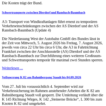
Die Kosten trägt der Bund.
Schwertransporte zwischen Dierdorf und Ransbach-Baumbach
A3: Transport von Windkraftanlagen führt erneut zu temporären
Verkehrseinschränkungen zwischen der AS Dierdorf und der AS
Ransbach-Baumbach (Update 4)
Die Niederlassung West der Autobahn GmbH des Bundes lässt in
der Zeit von Mittwoch, 5. August 2026 bis Freitag, 7. August 2026,
jeweils von circa 22 Uhr bis circa 6 Uhr, die A3 in Fahrtrichtung
Frankfurt zwischen der Anschlussstelle (AS) Dierdorf und der AS
Ransbach-Baumbach zur Durchführung eines weiteren Großraum-
und Schwertransportes temporär für maximal zwei Stunden sperren.
Weiterlesen ...
Vollsperrung K 82 am Bahnübergang Staudt bis 04.09.2026
Vom 27. Juli bis voraussichtlich 4. September wird zur
Verkehrssicherung im Rahmen anstehender Arbeiten die K 82 am
Bahnübergang Staudt voll gesperrt. Die Umleitung verläuft über die
K 145 Richtung Wirges, K 142 „Steinerne Brücke“, L 300 bis zum
Knoten K 82 und umgekehrt.