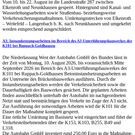
Vom 10. bis 22. August ist die Landesstraße 287 zwischen
Elkenroth und Neunkhausen gesperrt. Hintergrund sind Kanal- und
Wasserleitungsarbeiten sowie Straßenbau- beziehungsweise
Verkehrssicherungsmaßnahmen. Umleitungsstrecken von Elkenroth
– Weitefeld – Langenbach b. K. nach Neunkhausen und umgekehrt
werden entsprechend ausgeschildert.
A3: Instandsetzungsarbeiten im Bereich des A3-Unterführungsbauwerkes der
K101 bei Ruppach-Goldhausen
Die Niederlassung West der Autobahn GmbH des Bundes lässt in
der Zeit von Montag, 10. August 2026, bis voraussichtlich Mitte
September 2026 im Bereich des A3-Unterführungsbauwerkes der
K101 bei Ruppach-Goldhausen Betoninstandsetzungsarbeiten an
der Unterseite des Brückenbauwerkes ausführen. Durch die
Instandsetzungsarbeiten werden die Verkehrssicherheit sowie die
Dauerhaftigkeit des Bauwerkes gesichert. Die geplanten Arbeiten
finden ausschließlich unterhalb der Autobahn im nachgeordneten
Netzt statt und beeinträchtigen den Verkehr im Zuge der A3 nicht.
Zur Ausführung der notwendigen Arbeiten wird die K101 für die
Dauer der Maßnahme komplett gesperrt.
Eine örtliche Umleitung im Basisnetz wird eingerichtet und führt die
Verkehrsteilnehmenden über die K153, K103, B255, B49 und
L318.
Die Autobahn GmbH investiert rund 250.00 Euro in die Maßnahme.