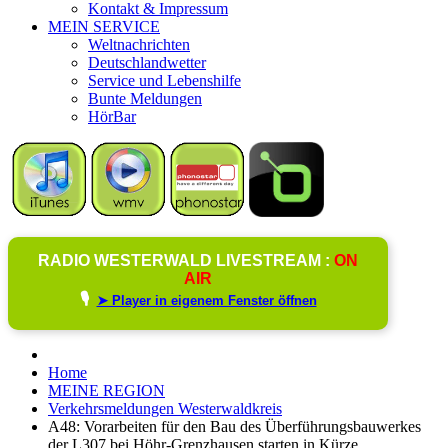
Kontakt & Impressum
MEIN SERVICE
Weltnachrichten
Deutschlandwetter
Service und Lebenshilfe
Bunte Meldungen
HörBar
RADIO WESTERWALD LIVESTREAM :
ON
AIR
🎙️
➤ Player in eigenem Fenster öffnen
Home
MEINE REGION
Verkehrsmeldungen Westerwaldkreis
A48: Vorarbeiten für den Bau des Überführungsbauwerkes
der L307 bei Höhr-Grenzhausen starten in Kürze