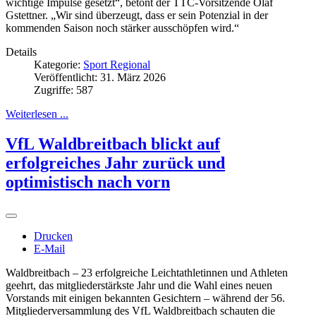
wichtige Impulse gesetzt“, betont der TTC-Vorsitzende Olaf
Gstettner. „Wir sind überzeugt, dass er sein Potenzial in der
kommenden Saison noch stärker ausschöpfen wird.“
Details
Kategorie:
Sport Regional
Veröffentlicht: 31. März 2026
Zugriffe: 587
Weiterlesen ...
VfL Waldbreitbach blickt auf
erfolgreiches Jahr zurück und
optimistisch nach vorn
Drucken
E-Mail
Waldbreitbach – 23 erfolgreiche Leichtathletinnen und Athleten
geehrt, das mitgliederstärkste Jahr und die Wahl eines neuen
Vorstands mit einigen bekannten Gesichtern – während der 56.
Mitgliederversammlung des VfL Waldbreitbach schauten die