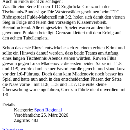
Auch in Fulda nicht zu schlagen:
Was für eine Serie für den TTC Zugbrücke Grenzau in der
Tischtennis-Bundesliga: Die Westerwälder gewinnen beim TTC
Rhönsprudel Fulda-Maberzell mit 3:2, holen sich damit den vierten
Sieg in Folge und feiern den vorzeitigen Klassenverbleib.
Beeindruckend: Alle eingesetzten Spieler waren an den drei
gewonnen Punkten beteiligt. Grenzau klettert mit dem Erfolg auf
den achten Tabellenplatz.
Schon das erste Einzel entwickelte sich zu einem echten Krimi und
sollte ein Hinweis darauf werden, dass beide Teams am Anfang
eines langen Tischtennis-Abends stehen würden. Ruwen Filus
gewann gegen Luka Mladenovic die ersten beiden Sätze mit 11:8
und 11:9, wurde damit seiner Favoritenrolle gerecht und stand kurz
vor der 1:0-Führung. Doch dann kam Mladenovic noch besser ins
Spiel und hatte nun auch in den entscheidenden Phasen der Sätze
die Nase vorne - mit 11:8, 11:8 und 11:7. Die erste kleine
Überraschung war eingefahren, Grenzau führte nicht unverdient mit
1:0.
Details
Kategorie:
Sport Regional
Veröffentlicht: 25. März 2026
Zugriffe: 483