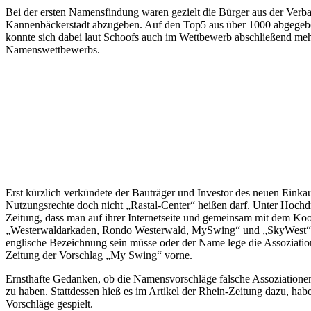
Bei der ersten Namensfindung waren gezielt die Bürger aus der Ve
Kannenbäckerstadt abzugeben. Auf den Top5 aus über 1000 abgegeben
konnte sich dabei laut Schoofs auch im Wettbewerb abschließend mehrhe
Namenswettbewerbs.
Erst kürzlich verkündete der Bauträger und Investor des neuen Einka
Nutzungsrechte doch nicht „Rastal-Center“ heißen darf. Unter Hoc
Zeitung, dass man auf ihrer Internetseite und gemeinsam mit dem Ko
„Westerwaldarkaden, Rondo Westerwald, MySwing“ und „SkyWest“ wurde
englische Bezeichnung sein müsse oder der Name lege die Assoziatio
Zeitung der Vorschlag „My Swing“ vorne.
Ernsthafte Gedanken, ob die Namensvorschläge falsche Assoziationen
zu haben. Stattdessen hieß es im Artikel der Rhein-Zeitung dazu, ha
Vorschläge gespielt.