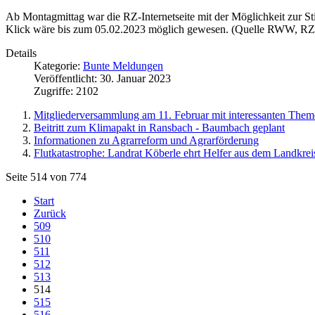
Ab Montagmittag war die RZ-Internetseite mit der Möglichkeit zur S
Klick wäre bis zum 05.02.2023 möglich gewesen. (Quelle RWW, RZ
Details
Kategorie:
Bunte Meldungen
Veröffentlicht: 30. Januar 2023
Zugriffe: 2102
Mitgliederversammlung am 11. Februar mit interessanten The
Beitritt zum Klimapakt in Ransbach - Baumbach geplant
Informationen zu Agrarreform und Agrarförderung
Flutkatastrophe: Landrat Köberle ehrt Helfer aus dem Landkrei
Seite 514 von 774
Start
Zurück
509
510
511
512
513
514
515
516