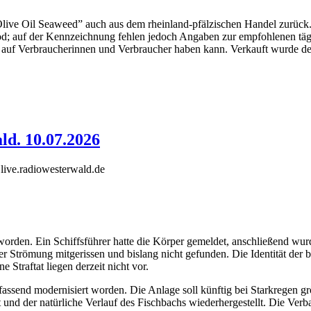
ive Oil Seaweed” auch aus dem rheinland-pfälzischen Handel zurück. 
d; auf der Kennzeichnung fehlen jedoch Angaben zur empfohlenen täg
auf Verbraucherinnen und Verbraucher haben kann. Verkauft wurde de
ld. 10.07.2026
live.radiowesterwald.de
orden. Ein Schiffsführer hatte die Körper gemeldet, anschließend wu
 Strömung mitgerissen und bislang nicht gefunden. Die Identität der b
traftat liegen derzeit nicht vor.
fassend modernisiert worden. Die Anlage soll künftig bei Starkregen
t und der natürliche Verlauf des Fischbachs wiederhergestellt. Die V