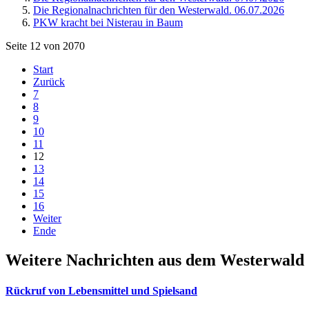
Die Regionalnachrichten für den Westerwald. 06.07.2026
PKW kracht bei Nisterau in Baum
Seite 12 von 2070
Start
Zurück
7
8
9
10
11
12
13
14
15
16
Weiter
Ende
Weitere Nachrichten aus dem Westerwald
Rückruf von Lebensmittel und Spielsand