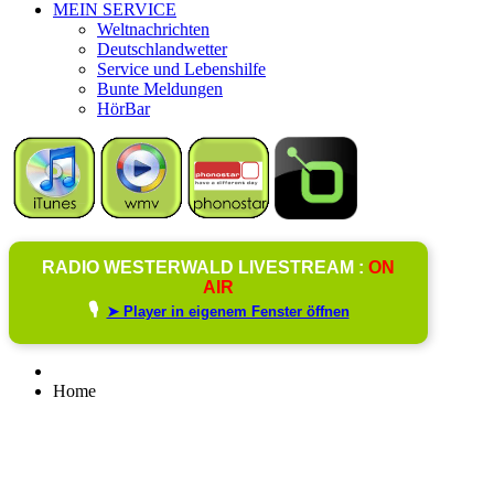
MEIN SERVICE
Weltnachrichten
Deutschlandwetter
Service und Lebenshilfe
Bunte Meldungen
HörBar
RADIO WESTERWALD LIVESTREAM :
ON
AIR
🎙️
➤ Player in eigenem Fenster öffnen
Home