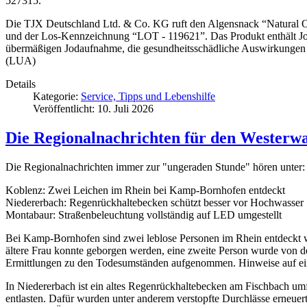
527315.
Die TJX Deutschland Ltd. & Co. KG ruft den Algensnack “Natural Ol
und der Los-Kennzeichnung “LOT - 119621”. Das Produkt enthält Jo
übermäßigen Jodaufnahme, die gesundheitsschädliche Auswirkungen 
(LUA)
Details
Kategorie:
Service, Tipps und Lebenshilfe
Veröffentlicht: 10. Juli 2026
Die Regionalnachrichten für den Westerwa
Die Regionalnachrichten immer zur "ungeraden Stunde" hören unter: 
Koblenz: Zwei Leichen im Rhein bei Kamp-Bornhofen entdeckt
Niedererbach: Regenrückhaltebecken schützt besser vor Hochwasser
Montabaur: Straßenbeleuchtung vollständig auf LED umgestellt
Bei Kamp-Bornhofen sind zwei leblose Personen im Rhein entdeckt w
ältere Frau konnte geborgen werden, eine zweite Person wurde von der
Ermittlungen zu den Todesumständen aufgenommen. Hinweise auf eine S
In Niedererbach ist ein altes Regenrückhaltebecken am Fischbach um
entlasten. Dafür wurden unter anderem verstopfte Durchlässe erneuer