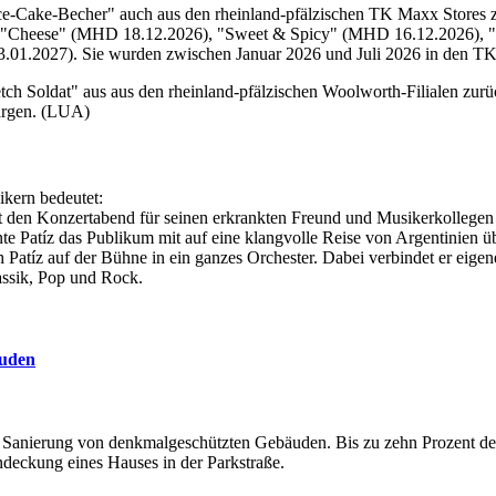
e-Cake-Becher" auch aus den rheinland-pfälzischen TK Maxx Stores 
cher "Cheese" (MHD 18.12.2026), "Sweet & Spicy" (MHD 16.12.2026
01.2027). Sie wurden zwischen Januar 2026 und Juli 2026 in den TK
ch Soldat" aus aus den rheinland-pfälzischen Woolworth-Filialen zu
hargen. (LUA)
ikern bedeutet:
mt den Konzertabend für seinen erkrankten Freund und Musikerkollegen
te Patíz das Publikum mit auf eine klangvolle Reise von Argentinien
h Patíz auf der Bühne in ein ganzes Orchester. Dabei verbindet er ei
assik, Pop und Rock.
äuden
 Sanierung von denkmalgeschützten Gebäuden. Bis zu zehn Prozent der 
deckung eines Hauses in der Parkstraße.