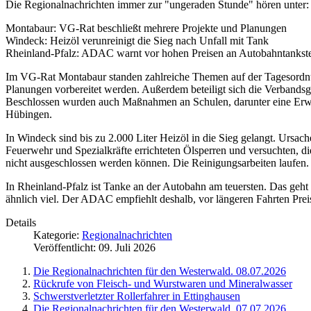
Die Regionalnachrichten immer zur "ungeraden Stunde" hören unter: 
Montabaur: VG-Rat beschließt mehrere Projekte und Planungen
Windeck: Heizöl verunreinigt die Sieg nach Unfall mit Tank
Rheinland-Pfalz: ADAC warnt vor hohen Preisen an Autobahntankste
Im VG-Rat Montabaur standen zahlreiche Themen auf der Tagesordnung
Planungen vorbereitet werden. Außerdem beteiligt sich die Verbandsg
Beschlossen wurden auch Maßnahmen an Schulen, darunter eine Erwe
Hübingen.
In Windeck sind bis zu 2.000 Liter Heizöl in die Sieg gelangt. Ursa
Feuerwehr und Spezialkräfte errichteten Ölsperren und versuchten, 
nicht ausgeschlossen werden können. Die Reinigungsarbeiten laufen.
In Rheinland-Pfalz ist Tanke an der Autobahn am teuersten. Das geht
ähnlich viel. Der ADAC empfiehlt deshalb, vor längeren Fahrten Prei
Details
Kategorie:
Regionalnachrichten
Veröffentlicht: 09. Juli 2026
Die Regionalnachrichten für den Westerwald. 08.07.2026
Rückrufe von Fleisch- und Wurstwaren und Mineralwasser
Schwerstverletzter Rollerfahrer in Ettinghausen
Die Regionalnachrichten für den Westerwald. 07.07.2026