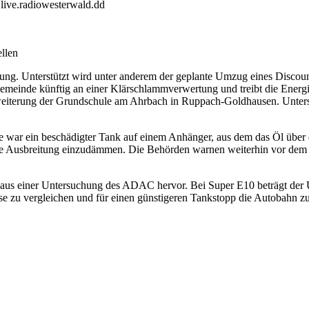
live.radiowesterwald.dd
llen
. Unterstützt wird unter anderem der geplante Umzug eines Discounter
emeinde künftig an einer Klärschlammverwertung und treibt die Energi
iterung der Grundschule am Ahrbach in Ruppach-Goldhausen. Unterstü
che war ein beschädigter Tank auf einem Anhänger, aus dem das Öl über
die Ausbreitung einzudämmen. Die Behörden warnen weiterhin vor dem 
 aus einer Untersuchung des ADAC hervor. Bei Super E10 beträgt der Un
se zu vergleichen und für einen günstigeren Tankstopp die Autobahn zu