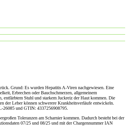
urück. Grund: Es wurden Hepatitis A-Viren nachgewiesen. Eine
Übelkeit, Erbrechen oder Bauchschmerzen, allgemeinem
n, entfärbtem Stuhl und starkem Juckreiz der Haut kommen. Die
en der Leber können schwerere Krankheitsverläufe entwickeln.
en L-26085 und GTIN: 4337256908795.
 übergroßen Toleranzen am Scharnier kommen. Dadurch besteht bei der
duktionsdaten 07/25 und 08/25 und mit der Chargennummer IAN