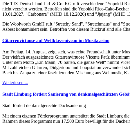
Die TJX Deutschland Ltd. & Co. KG ruft verschiedene "Yopokki Ric
nicht verzehrt werden. Betroffen sind die Yopokki Rice-Cake-Be
13.01.2027, "Carbonara" (MHD 18.12.2026) und "Jjajang" (MHD 13.
Die Woolworth GmbH ruft "Stretchy Sand", "Stretchmaus" und "Stret
Asbest kontaminiert sein. Betroffen von diesem Rückruf sind alle C
Gitarrenvirtuose auf Weltklasseniveau im Musikcasino
Am Freitag, 14. August, zeigt sich, was echte Freundschaft unter Mus
Der vielfach ausgezeichnete Gitarrenvirtuose Vicente Patíz übernim
Unter dem Motto „Ein Mann, 70 Saiten, die ganze Welt“ nimmt Vicen
Mit zahlreichen Gitarren, Didgeridoo und Loopstation verwandelt sic
Bach bis Zappa zu einer faszinierenden Mischung aus Weltmusik, Kl
Weiterlesen ...
Stadt Limburg fördert Sanierung von denkmalgeschützten Geb
Stadt fördert denkmalgerechte Dachsanierung
Mit einem eigenen Förderprogramm unterstützt die Stadt Limburg die
Rahmen dieses Programms nun 17.500 Euro bewilligt für die Dachein