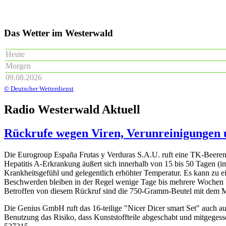
Das Wetter im Westerwald
Heute
Morgen
09.08.2026
© Deutscher Wetterdienst
Radio Westerwald Aktuell
Rückrufe wegen Viren, Verunreinigungen 
Die Eurogroup España Frutas y Verduras S.A.U. ruft eine TK-Beeren
Hepatitis A-Erkrankung äußert sich innerhalb von 15 bis 50 Tagen (
Krankheitsgefühl und gelegentlich erhöhter Temperatur. Es kann zu 
Beschwerden bleiben in der Regel wenige Tage bis mehrere Wochen b
Betroffen von diesem Rückruf sind die 750-Gramm-Beutel mit dem
Die Genius GmbH ruft das 16-teilige "Nicer Dicer smart Set" auch a
Benutzung das Risiko, dass Kunststoffteile abgeschabt und mitgege