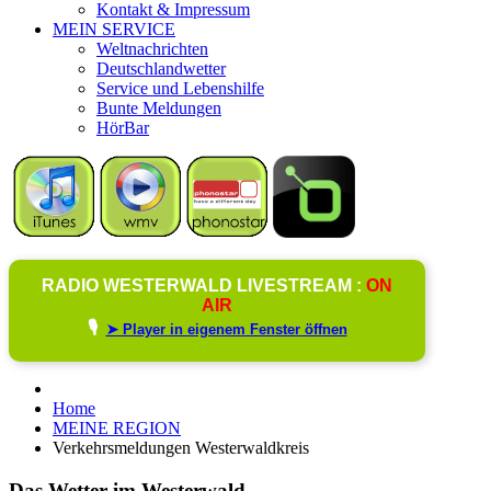
Kontakt & Impressum
MEIN SERVICE
Weltnachrichten
Deutschlandwetter
Service und Lebenshilfe
Bunte Meldungen
HörBar
RADIO WESTERWALD LIVESTREAM :
ON
AIR
🎙️
➤ Player in eigenem Fenster öffnen
Home
MEINE REGION
Verkehrsmeldungen Westerwaldkreis
Das Wetter im Westerwald