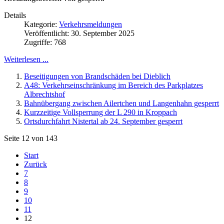
Details
Kategorie:
Verkehrsmeldungen
Veröffentlicht: 30. September 2025
Zugriffe: 768
Weiterlesen ...
Beseitigungen von Brandschäden bei Dieblich
A48: Verkehrseinschränkung im Bereich des Parkplatzes
Albrechtshof
Bahnübergang zwischen Ailertchen und Langenhahn gesperrt
Kurzzeitige Vollsperrung der L 290 in Kroppach
Ortsdurchfahrt Nistertal ab 24. September gesperrt
Seite 12 von 143
Start
Zurück
7
8
9
10
11
12