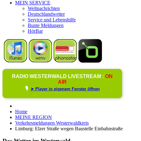
MEIN SERVICE
Weltnachrichten
Deutschlandwetter
Service und Lebenshilfe
Bunte Meldungen
HörBar
RADIO WESTERWALD LIVESTREAM :
ON
AIR
🎙️
➤ Player in eigenem Fenster öffnen
Home
MEINE REGION
Verkehrsmeldungen Westerwaldkreis
Limburg: Elzer Straße wegen Baustelle Einbahnstraße
Das Wetter im Westerwald