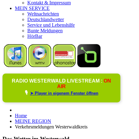
Kontakt & Impressum
MEIN SERVICE
Weltnachrichten
Deutschlandwetter
Service und Lebenshilfe
Bunte Meldungen
HörBar
RADIO WESTERWALD LIVESTREAM :
ON
AIR
🎙️
➤ Player in eigenem Fenster öffnen
Home
MEINE REGION
Verkehrsmeldungen Westerwaldkreis
Das Wetter im Westerwald