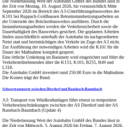
Die Niederlassung West der Autobahn GmbH des Bundes lässt in
der Zeit von Montag, 10. August 2026, bis voraussichtlich Mitte
September 2026 im Bereich des A3-Unterführungsbauwerkes der
K101 bei Ruppach-Goldhausen Betoninstandsetzungsarbeiten an
der Unterseite des Brückenbauwerkes ausführen. Durch die
Instandsetzungsarbeiten werden die Verkehrssicherheit sowie die
Dauerhaftigkeit des Bauwerkes gesichert. Die geplanten Arbeiten
finden ausschließlich unterhalb der Autobahn im nachgeordneten
Netzt statt und beeinträchtigen den Verkehr im Zuge der A3 nicht.
Zur Ausführung der notwendigen Arbeiten wird die K101 für die
Dauer der Maßnahme komplett gesperrt.
Eine örtliche Umleitung im Basisnetz wird eingerichtet und führt die
Verkehrsteilnehmenden über die K153, K103, B255, B49 und
L318.
Die Autobahn GmbH investiert rund 250.00 Euro in die Maßnahme.
Die Kosten trägt der Bund.
Schwertransporte zwischen Dierdorf und Ransbach-Baumbach
A3: Transport von Windkraftanlagen führt erneut zu temporären
Verkehrseinschränkungen zwischen der AS Dierdorf und der AS
Ransbach-Baumbach (Update 4)
Die Niederlassung West der Autobahn GmbH des Bundes lässt in
der Zeit von Mittwoch, 5. August 2026 bis Freitag, 7. August 2026,