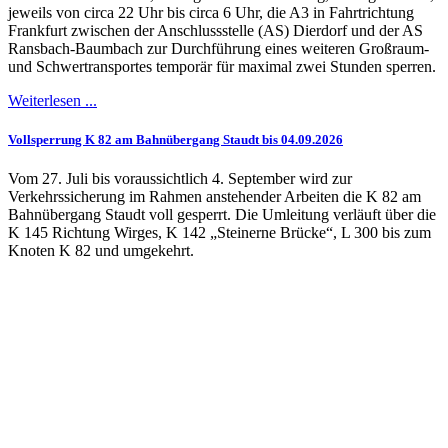
jeweils von circa 22 Uhr bis circa 6 Uhr, die A3 in Fahrtrichtung
Frankfurt zwischen der Anschlussstelle (AS) Dierdorf und der AS
Ransbach-Baumbach zur Durchführung eines weiteren Großraum-
und Schwertransportes temporär für maximal zwei Stunden sperren.
Weiterlesen ...
Vollsperrung K 82 am Bahnübergang Staudt bis 04.09.2026
Vom 27. Juli bis voraussichtlich 4. September wird zur
Verkehrssicherung im Rahmen anstehender Arbeiten die K 82 am
Bahnübergang Staudt voll gesperrt. Die Umleitung verläuft über die
K 145 Richtung Wirges, K 142 „Steinerne Brücke“, L 300 bis zum
Knoten K 82 und umgekehrt.