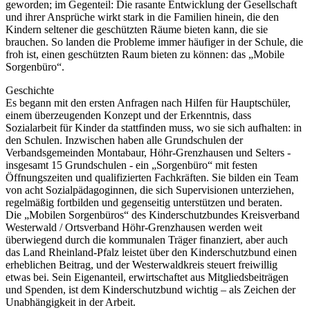
geworden; im Gegenteil: Die rasante Entwicklung der Gesellschaft
und ihrer Ansprüche wirkt stark in die Familien hinein, die den
Kindern seltener die geschützten Räume bieten kann, die sie
brauchen. So landen die Probleme immer häufiger in der Schule, die
froh ist, einen geschützten Raum bieten zu können: das „Mobile
Sorgenbüro“.
Geschichte
Es begann mit den ersten Anfragen nach Hilfen für Hauptschüler,
einem überzeugenden Konzept und der Erkenntnis, dass
Sozialarbeit für Kinder da stattfinden muss, wo sie sich aufhalten: in
den Schulen. Inzwischen haben alle Grundschulen der
Verbandsgemeinden Montabaur, Höhr-Grenzhausen und Selters -
insgesamt 15 Grundschulen - ein „Sorgenbüro“ mit festen
Öffnungszeiten und qualifizierten Fachkräften. Sie bilden ein Team
von acht Sozialpädagoginnen, die sich Supervisionen unterziehen,
regelmäßig fortbilden und gegenseitig unterstützen und beraten.
Die „Mobilen Sorgenbüros“ des Kinderschutzbundes Kreisverband
Westerwald / Ortsverband Höhr-Grenzhausen werden weit
überwiegend durch die kommunalen Träger finanziert, aber auch
das Land Rheinland-Pfalz leistet über den Kinderschutzbund einen
erheblichen Beitrag, und der Westerwaldkreis steuert freiwillig
etwas bei. Sein Eigenanteil, erwirtschaftet aus Mitgliedsbeiträgen
und Spenden, ist dem Kinderschutzbund wichtig – als Zeichen der
Unabhängigkeit in der Arbeit.