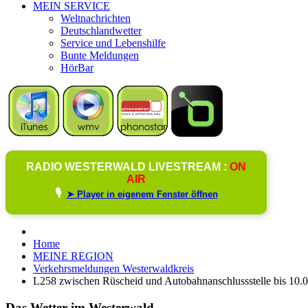
MEIN SERVICE
Weltnachrichten
Deutschlandwetter
Service und Lebenshilfe
Bunte Meldungen
HörBar
RADIO WESTERWALD LIVESTREAM :
ON
AIR
🎙️
➤ Player in eigenem Fenster öffnen
Home
MEINE REGION
Verkehrsmeldungen Westerwaldkreis
L258 zwischen Rüscheid und Autobahnanschlussstelle bis 10.0
Das Wetter im Westerwald