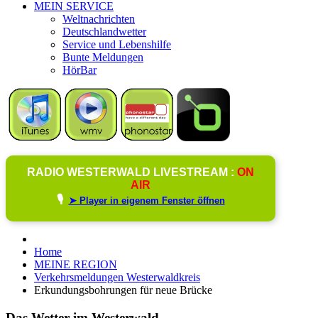
MEIN SERVICE
Weltnachrichten
Deutschlandwetter
Service und Lebenshilfe
Bunte Meldungen
HörBar
RADIO WESTERWALD LIVESTREAM :
ON
AIR
🎙️
➤ Player in eigenem Fenster öffnen
Home
MEINE REGION
Verkehrsmeldungen Westerwaldkreis
Erkundungsbohrungen für neue Brücke
Das Wetter im Westerwald