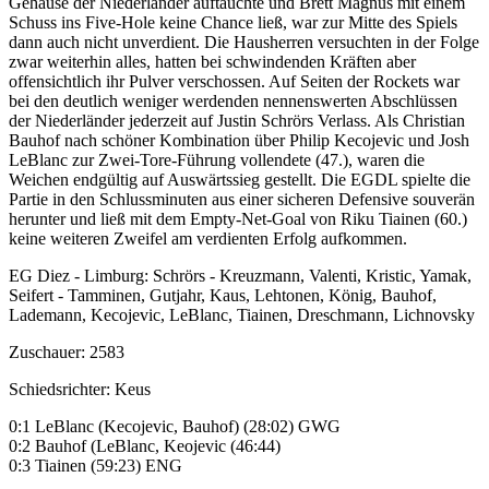
Gehäuse der Niederländer auftauchte und Brett Magnus mit einem
Schuss ins Five-Hole keine Chance ließ, war zur Mitte des Spiels
dann auch nicht unverdient. Die Hausherren versuchten in der Folge
zwar weiterhin alles, hatten bei schwindenden Kräften aber
offensichtlich ihr Pulver verschossen. Auf Seiten der Rockets war
bei den deutlich weniger werdenden nennenswerten Abschlüssen
der Niederländer jederzeit auf Justin Schrörs Verlass. Als Christian
Bauhof nach schöner Kombination über Philip Kecojevic und Josh
LeBlanc zur Zwei-Tore-Führung vollendete (47.), waren die
Weichen endgültig auf Auswärtssieg gestellt. Die EGDL spielte die
Partie in den Schlussminuten aus einer sicheren Defensive souverän
herunter und ließ mit dem Empty-Net-Goal von Riku Tiainen (60.)
keine weiteren Zweifel am verdienten Erfolg aufkommen.
EG Diez - Limburg: Schrörs - Kreuzmann, Valenti, Kristic, Yamak,
Seifert - Tamminen, Gutjahr, Kaus, Lehtonen, König, Bauhof,
Lademann, Kecojevic, LeBlanc, Tiainen, Dreschmann, Lichnovsky
Zuschauer: 2583
Schiedsrichter: Keus
0:1 LeBlanc (Kecojevic, Bauhof) (28:02) GWG
0:2 Bauhof (LeBlanc, Keojevic (46:44)
0:3 Tiainen (59:23) ENG