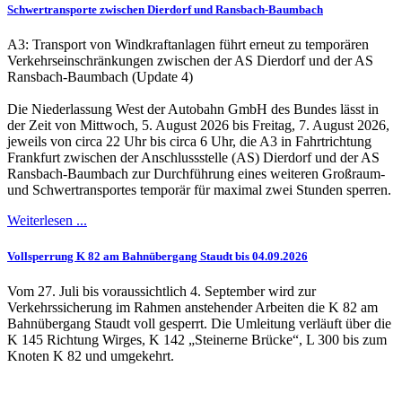
Schwertransporte zwischen Dierdorf und Ransbach-Baumbach
A3: Transport von Windkraftanlagen führt erneut zu temporären
Verkehrseinschränkungen zwischen der AS Dierdorf und der AS
Ransbach-Baumbach (Update 4)
Die Niederlassung West der Autobahn GmbH des Bundes lässt in
der Zeit von Mittwoch, 5. August 2026 bis Freitag, 7. August 2026,
jeweils von circa 22 Uhr bis circa 6 Uhr, die A3 in Fahrtrichtung
Frankfurt zwischen der Anschlussstelle (AS) Dierdorf und der AS
Ransbach-Baumbach zur Durchführung eines weiteren Großraum-
und Schwertransportes temporär für maximal zwei Stunden sperren.
Weiterlesen ...
Vollsperrung K 82 am Bahnübergang Staudt bis 04.09.2026
Vom 27. Juli bis voraussichtlich 4. September wird zur
Verkehrssicherung im Rahmen anstehender Arbeiten die K 82 am
Bahnübergang Staudt voll gesperrt. Die Umleitung verläuft über die
K 145 Richtung Wirges, K 142 „Steinerne Brücke“, L 300 bis zum
Knoten K 82 und umgekehrt.