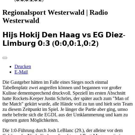
Regionalsport Westerwald | Radio
Westerwald
𝗛𝗶𝗷𝘀 𝗛𝗼𝗸𝗶𝗷 𝗗𝗲𝗻 𝗛𝗮𝗮𝗴 𝘃𝘀 𝗘𝗚 𝗗𝗶𝗲𝘇-
𝗟𝗶𝗺𝗯𝘂𝗿𝗴 𝟬:𝟯 (𝟬:𝟬,𝟬:𝟭,𝟬:𝟮)
Drucken
E-Mail
Die Gastgeber hätten im Falle eines Sieges noch einmal
Tabellenplatz zwei angreifen können und begannen vor großer
Kulisse dementsprechend druckvoll. Speziell im ersten Abschnitt
hatte Rockets-Keeper Justin Schrörs, der später auch zum "Man of
the Match" gekürt wurde, alle Hände voll zu tun und hielt sein Team
zu diesem Zeitpunkt im Spiel. Je länger die Partie aber ging, umso
mehr befreite sich die EGDL aus der Umklammerung und kam zu
eigenen guten Möglichkeiten.
Die 1:0-Führung durch Josh LeBlanc (29.), der alleine vor dem