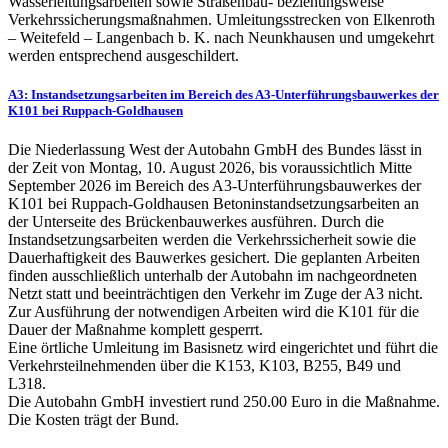
Wasserleitungsarbeiten sowie Straßenbau- beziehungsweise
Verkehrssicherungsmaßnahmen. Umleitungsstrecken von Elkenroth
– Weitefeld – Langenbach b. K. nach Neunkhausen und umgekehrt
werden entsprechend ausgeschildert.
A3: Instandsetzungsarbeiten im Bereich des A3-Unterführungsbauwerkes der
K101 bei Ruppach-Goldhausen
Die Niederlassung West der Autobahn GmbH des Bundes lässt in
der Zeit von Montag, 10. August 2026, bis voraussichtlich Mitte
September 2026 im Bereich des A3-Unterführungsbauwerkes der
K101 bei Ruppach-Goldhausen Betoninstandsetzungsarbeiten an
der Unterseite des Brückenbauwerkes ausführen. Durch die
Instandsetzungsarbeiten werden die Verkehrssicherheit sowie die
Dauerhaftigkeit des Bauwerkes gesichert. Die geplanten Arbeiten
finden ausschließlich unterhalb der Autobahn im nachgeordneten
Netzt statt und beeinträchtigen den Verkehr im Zuge der A3 nicht.
Zur Ausführung der notwendigen Arbeiten wird die K101 für die
Dauer der Maßnahme komplett gesperrt.
Eine örtliche Umleitung im Basisnetz wird eingerichtet und führt die
Verkehrsteilnehmenden über die K153, K103, B255, B49 und
L318.
Die Autobahn GmbH investiert rund 250.00 Euro in die Maßnahme.
Die Kosten trägt der Bund.