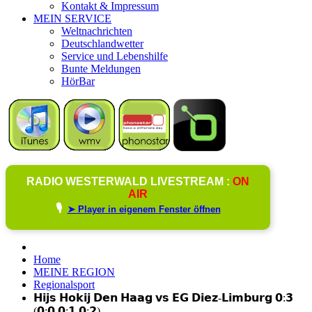
Kontakt & Impressum
MEIN SERVICE
Weltnachrichten
Deutschlandwetter
Service und Lebenshilfe
Bunte Meldungen
HörBar
RADIO WESTERWALD LIVESTREAM :
ON
AIR
🎙️
➤ Player in eigenem Fenster öffnen
Home
MEINE REGION
Regionalsport
𝗛𝗶𝗷𝘀 𝗛𝗼𝗸𝗶𝗷 𝗗𝗲𝗻 𝗛𝗮𝗮𝗴 𝘃𝘀 𝗘𝗚 𝗗𝗶𝗲𝘇-𝗟𝗶𝗺𝗯𝘂𝗿𝗴 𝟬:𝟯
(𝟬:𝟬,𝟬:𝟭,𝟬:𝟮)