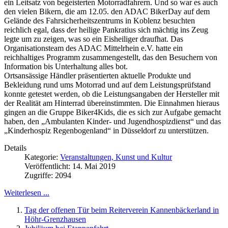
ein Leitsatz von begeisterten Motorradfahrern. Und so war es auch
den vielen Bikern, die am 12.05. den ADAC BikerDay auf dem
Gelände des Fahrsicherheitszentrums in Koblenz besuchten
reichlich egal, dass der heilige Pankratius sich mächtig ins Zeug
legte um zu zeigen, was so ein Eisheiliger draufhat. Das
Organisationsteam des ADAC Mittelrhein e.V. hatte ein
reichhaltiges Programm zusammengestellt, das den Besuchern von
Information bis Unterhaltung alles bot.
Ortsansässige Händler präsentierten aktuelle Produkte und
Bekleidung rund ums Motorrad und auf dem Leistungsprüfstand
konnte getestet werden, ob die Leistungsangaben der Hersteller mit
der Realität am Hinterrad übereinstimmten. Die Einnahmen hieraus
gingen an die Gruppe Biker4Kids, die es sich zur Aufgabe gemacht
haben, den „Ambulanten Kinder- und Jugendhospizdienst“ und das
„Kinderhospiz Regenbogenland“ in Düsseldorf zu unterstützen.
Details
Kategorie:
Veranstaltungen, Kunst und Kultur
Veröffentlicht: 14. Mai 2019
Zugriffe: 2094
Weiterlesen ...
Tag der offenen Tür beim Reiterverein Kannenbäckerland in
Höhr-Grenzhausen