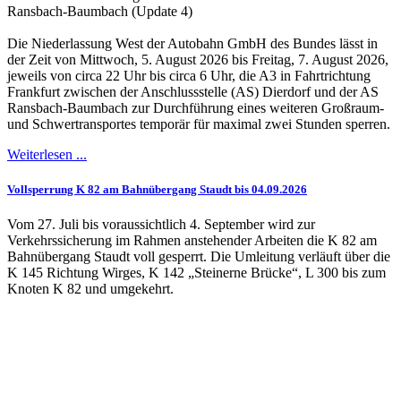
Ransbach-Baumbach (Update 4)
Die Niederlassung West der Autobahn GmbH des Bundes lässt in
der Zeit von Mittwoch, 5. August 2026 bis Freitag, 7. August 2026,
jeweils von circa 22 Uhr bis circa 6 Uhr, die A3 in Fahrtrichtung
Frankfurt zwischen der Anschlussstelle (AS) Dierdorf und der AS
Ransbach-Baumbach zur Durchführung eines weiteren Großraum-
und Schwertransportes temporär für maximal zwei Stunden sperren.
Weiterlesen ...
Vollsperrung K 82 am Bahnübergang Staudt bis 04.09.2026
Vom 27. Juli bis voraussichtlich 4. September wird zur
Verkehrssicherung im Rahmen anstehender Arbeiten die K 82 am
Bahnübergang Staudt voll gesperrt. Die Umleitung verläuft über die
K 145 Richtung Wirges, K 142 „Steinerne Brücke“, L 300 bis zum
Knoten K 82 und umgekehrt.