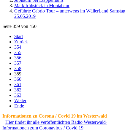
Jubiläum bei Etappenfahrt
Marktfrühstück in Montabaur
Geführte Cabrio Tour – unterwegs im WällerLand Samstag
25.05.2019
Seite 359 von 450
Start
Zurück
354
355
356
357
358
359
360
361
362
363
Weiter
Ende
Informationen zu Corona / Covid 19 im Westerwald
Hier findet ihr alle veröffentlichten Radio Westerwald-
Informationen zum Coronavirus / Covid 19.