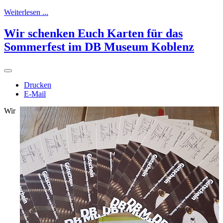
Weiterlesen ...
Wir schenken Euch Karten für das
Sommerfest im DB Museum Koblenz
Drucken
E-Mail
Wir