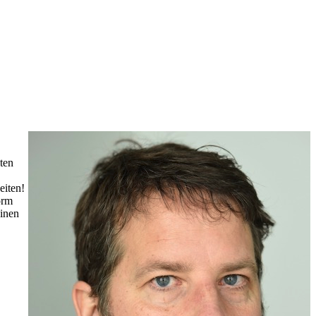
ten
eiten!
orm
einen