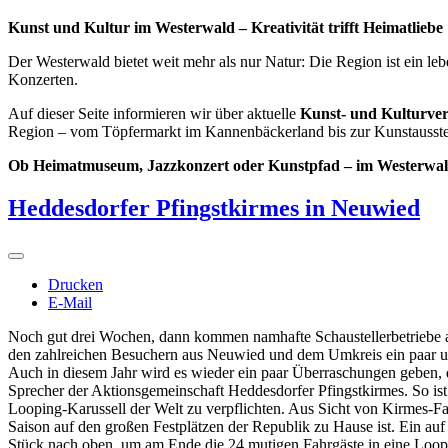
Kunst und Kultur im Westerwald – Kreativität trifft Heimatliebe
Der Westerwald bietet weit mehr als nur Natur: Die Region ist ein l
Konzerten.
Auf dieser Seite informieren wir über aktuelle
Kunst- und Kulturver
Region – vom Töpfermarkt im Kannenbäckerland bis zur Kunstausst
Ob Heimatmuseum, Jazzkonzert oder Kunstpfad – im Westerwald
Heddesdorfer Pfingstkirmes in Neuwied
Drucken
E-Mail
Noch gut drei Wochen, dann kommen namhafte Schaustellerbetriebe 
den zahlreichen Besuchern aus Neuwied und dem Umkreis ein paar un
Auch in diesem Jahr wird es wieder ein paar Überraschungen geben, d
Sprecher der Aktionsgemeinschaft Heddesdorfer Pfingstkirmes. So ist 
Looping-Karussell der Welt zu verpflichten. Aus Sicht von Kirmes-Fans 
Saison auf den großen Festplätzen der Republik zu Hause ist. Ein au
Stück nach oben, um am Ende die 24 mutigen Fahrgäste in eine Loopi