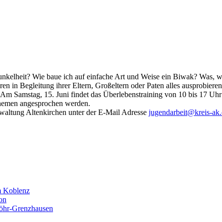
nkelheit? Wie baue ich auf einfache Art und Weise ein Biwak? Was, we
hren in Begleitung ihrer Eltern, Großeltern oder Paten alles ausprobi
 Samstag, 15. Juni findet das Überlebenstraining von 10 bis 17 Uhr st
Themen angesprochen werden.
waltung Altenkirchen unter der E-Mail Adresse
jugendarbeit@kreis-ak
m Koblenz
on
Höhr-Grenzhausen