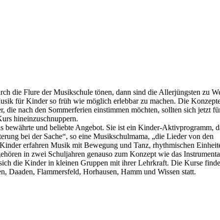
ch die Flure der Musikschule tönen, dann sind die Allerjüngsten zu W
usik für Kinder so früh wie möglich erlebbar zu machen. Die Konzepte
r, die nach den Sommerferien einstimmen möchten, sollten sich jetzt fü
Kurs hineinzuschnuppern.
das bewährte und beliebte Angebot. Sie ist ein Kinder-Aktivprogramm, d
terung bei der Sache“, so eine Musikschulmama, „die Lieder von den
e Kinder erfahren Musik mit Bewegung und Tanz, rhythmischen Einheit
hören in zwei Schuljahren genauso zum Konzept wie das Instrumental
ich die Kinder in kleinen Gruppen mit ihrer Lehrkraft. Die Kurse find
chen, Daaden, Flammersfeld, Horhausen, Hamm und Wissen statt.