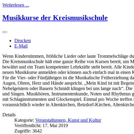
Weiterlesen ...
Musikkurse der Kreismusikschule
Drucken
E-Mail
Wenn Kinderstimmen, fröhliche Lieder oder laute Trommelschläge dur
Die Kreismusikschule hält eine ganze Reihe von Kursen bereit, um M
bewährt und ein Team kompetenter Lehrkräfte steht bereit. Alle Kinde
neuen Musikkurse anmelden oder können auch einfach mal in einen 
Für die Vier- oder Fünfjährigen ist die Musikalische Früherziehung 
Augen, Ohren, Herz und Hände anspricht. „Mein Kind ist mit Begeis
Nebelgeistern oder Bauern Schmidt klingen bei uns lange nach“. Di
und Singen. Musikhören, Instrumentenkunde, Noten und Rhythmus ge
mit Schlaginstrumenten und Glockenspiel. Einmal pro Woche treffen s
voraussichtlich wieder in Altenkirchen, Betzdorf-Kirchen, Altenkir
Details
Kategorie:
Veranstaltungen, Kunst und Kultur
Veröffentlicht: 17. Mai 2019
Zugriffe: 3642