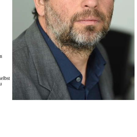
en
selbst
u