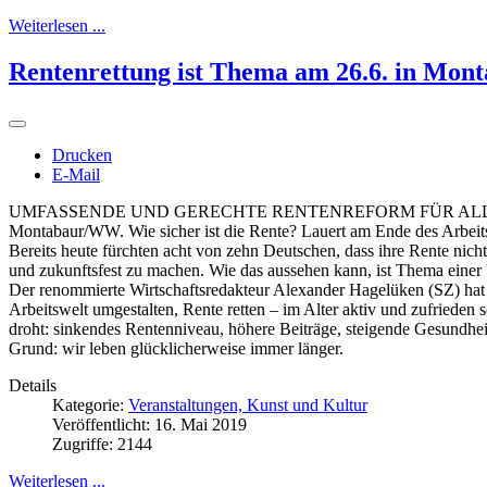
Weiterlesen ...
Rentenrettung ist Thema am 26.6. in Mon
Drucken
E-Mail
UMFASSENDE UND GERECHTE RENTENREFORM FÜR AL
Montabaur/WW. Wie sicher ist die Rente? Lauert am Ende des Arbeitsl
Bereits heute fürchten acht von zehn Deutschen, dass ihre Rente nic
und zukunftsfest zu machen. Wie das aussehen kann, ist Thema einer
Der renommierte Wirtschaftsredakteur Alexander Hagelüken (SZ) hat 
Arbeitswelt umgestalten, Rente retten – im Alter aktiv und zufrieden
droht: sinkendes Rentenniveau, höhere Beiträge, steigende Gesundh
Grund: wir leben glücklicherweise immer länger.
Details
Kategorie:
Veranstaltungen, Kunst und Kultur
Veröffentlicht: 16. Mai 2019
Zugriffe: 2144
Weiterlesen ...