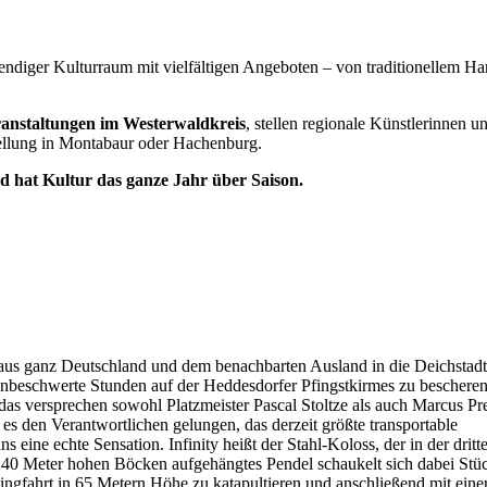
ebendiger Kulturraum mit vielfältigen Angeboten – von traditionellem H
anstaltungen im Westerwaldkreis
, stellen regionale Künstlerinnen u
ellung in Montabaur oder Hachenburg.
 hat Kultur das ganze Jahr über Saison.
aus ganz Deutschland und dem benachbarten Ausland in die Deichstad
beschwerte Stunden auf der Heddesdorfer Pfingstkirmes zu bescheren
as versprechen sowohl Platzmeister Pascal Stoltze als auch Marcus Pre
es den Verantwortlichen gelungen, das derzeit größte transportable
eine echte Sensation. Infinity heißt der Stahl-Koloss, der in der dritt
f 40 Meter hohen Böcken aufgehängtes Pendel schaukelt sich dabei Stüc
ngfahrt in 65 Metern Höhe zu katapultieren und anschließend mit eine