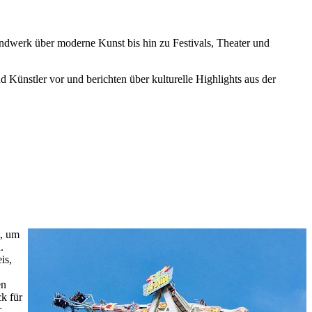
andwerk über moderne Kunst bis hin zu Festivals, Theater und
nd Künstler vor und berichten über kulturelle Highlights aus der
t, um
.
is,
en
k für
r