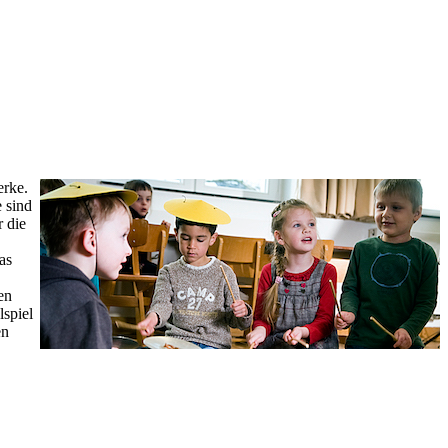
erke.
 sind
r die
as
en
spiel
en