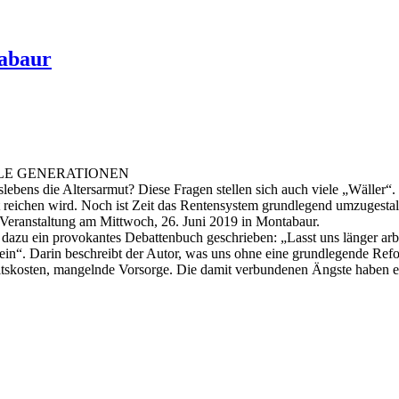
tabaur
LE GENERATIONEN
ebens die Altersarmut? Diese Fragen stellen sich auch viele „Wäller“.
ht reichen wird. Noch ist Zeit das Rentensystem grundlegend umzugestal
 Veranstaltung am Mittwoch, 26. Juni 2019 in Montabaur.
dazu ein provokantes Debattenbuch geschrieben: „Lasst uns länger arb
 sein“. Darin beschreibt der Autor, was uns ohne eine grundlegende Ref
eitskosten, mangelnde Vorsorge. Die damit verbundenen Ängste haben 