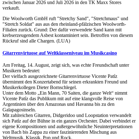
zwischen Januar 2026 und Juli 2026 in den TK Maxx Stores
verkauft.
Die Woolworth GmbH ruft "Stretchy Sand", "Stretchmaus" und
"Stretch Soldat" aus aus den rheinland-pfälzischen Woolworth-
Filialen zurück. Grund: Der dafür verwendete Sand kann mit
krebserzeugendem Asbest kontaminiert sein. Betroffen von diesem
Rückruf sind alle Chargen. (LUA)
Gitarrenvirtuose auf Weltklasseniveau im Musikcasino
Am Freitag, 14. August, zeigt sich, was echte Freundschaft unter
Musikern bedeutet:
Der vielfach ausgezeichnete Gitarrenvirtuose Vicente Patíz
übernimmt den Konzertabend für seinen erkrankten Freund und
Musikerkollegen Dieter Bornschlegel.
Unter dem Motto „Ein Mann, 70 Saiten, die ganze Welt“ nimmt
Vicente Patíz das Publikum mit auf eine klangvolle Reise von
Argentinien über den Amazonas und Havanna bis zu den
Galapagosinseln.
Mit zahlreichen Gitarren, Didgeridoo und Loopstation verwandelt
sich Patíz auf der Bühne in ein ganzes Orchester. Dabei verbindet er
eigene Kompositionen und außergewöhnliche Neuinterpretationen
von Bach bis Zappa zu einer faszinierenden Mischung aus
Weltmusik, Klassik, Pop und Rock.