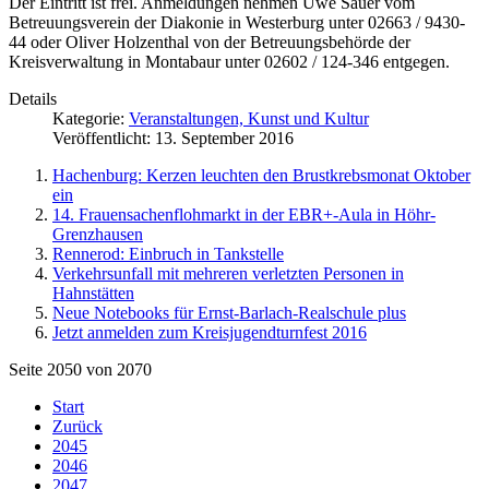
Der Eintritt ist frei. Anmeldungen nehmen Uwe Sauer vom
Betreuungsverein der Diakonie in Westerburg unter 02663 / 9430-
44 oder Oliver Holzenthal von der Betreuungsbehörde der
Kreisverwaltung in Montabaur unter 02602 / 124-346 entgegen.
Details
Kategorie:
Veranstaltungen, Kunst und Kultur
Veröffentlicht: 13. September 2016
Hachenburg: Kerzen leuchten den Brustkrebsmonat Oktober
ein
14. Frauensachenflohmarkt in der EBR+-Aula in Höhr-
Grenzhausen
Rennerod: Einbruch in Tankstelle
Verkehrsunfall mit mehreren verletzten Personen in
Hahnstätten
Neue Notebooks für Ernst-Barlach-Realschule plus
Jetzt anmelden zum Kreisjugendturnfest 2016
Seite 2050 von 2070
Start
Zurück
2045
2046
2047