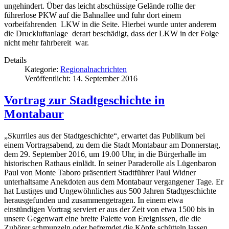
ungehindert. Über das leicht abschüssige Gelände rollte der
führerlose PKW auf die Bahnallee und fuhr dort einem
vorbeifahrenden LKW in die Seite. Hierbei wurde unter anderem
die Druckluftanlage derart beschädigt, dass der LKW in der Folge
nicht mehr fahrbereit war.
Details
Kategorie:
Regionalnachrichten
Veröffentlicht: 14. September 2016
Vortrag zur Stadtgeschichte in
Montabaur
„Skurriles aus der Stadtgeschichte“, erwartet das Publikum bei
einem Vortragsabend, zu dem die Stadt Montabaur am Donnerstag,
dem 29. September 2016, um 19.00 Uhr, in die Bürgerhalle im
historischen Rathaus einlädt. In seiner Paraderolle als Lügenbaron
Paul von Monte Taboro präsentiert Stadtführer Paul Widner
unterhaltsame Anekdoten aus dem Montabaur vergangener Tage. Er
hat Lustiges und Ungewöhnliches aus 500 Jahren Stadtgeschichte
herausgefunden und zusammengetragen. In einem etwa
einstündigen Vortrag serviert er aus der Zeit von etwa 1500 bis in
unsere Gegenwart eine breite Palette von Ereignissen, die die
Zuhörer schmunzeln oder befremdet die Köpfe schütteln lassen.