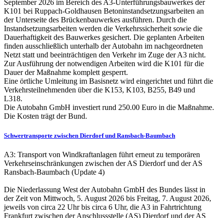
September 2026 im Bereich des A3-Unterführungsbauwerkes der
K101 bei Ruppach-Goldhausen Betoninstandsetzungsarbeiten an
der Unterseite des Brückenbauwerkes ausführen. Durch die
Instandsetzungsarbeiten werden die Verkehrssicherheit sowie die
Dauerhaftigkeit des Bauwerkes gesichert. Die geplanten Arbeiten
finden ausschließlich unterhalb der Autobahn im nachgeordneten
Netzt statt und beeinträchtigen den Verkehr im Zuge der A3 nicht.
Zur Ausführung der notwendigen Arbeiten wird die K101 für die
Dauer der Maßnahme komplett gesperrt.
Eine örtliche Umleitung im Basisnetz wird eingerichtet und führt die
Verkehrsteilnehmenden über die K153, K103, B255, B49 und
L318.
Die Autobahn GmbH investiert rund 250.00 Euro in die Maßnahme.
Die Kosten trägt der Bund.
Schwertransporte zwischen Dierdorf und Ransbach-Baumbach
A3: Transport von Windkraftanlagen führt erneut zu temporären
Verkehrseinschränkungen zwischen der AS Dierdorf und der AS
Ransbach-Baumbach (Update 4)
Die Niederlassung West der Autobahn GmbH des Bundes lässt in
der Zeit von Mittwoch, 5. August 2026 bis Freitag, 7. August 2026,
jeweils von circa 22 Uhr bis circa 6 Uhr, die A3 in Fahrtrichtung
Frankfurt zwischen der Anschlussstelle (AS) Dierdorf und der AS