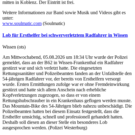
mitten in Koblenz. Der Eintritt ist frei.
Weitere Informationen zur Band sowie Musik und Videos gibt es
unter:
www.soulmatic.com
(Soulmatic)
Lob für Ersthelfer bei schwerverletztem Radfahrer in Wissen
Wissen (ots)
Am Mittwochabend, 05.08.2026 um 18:34 Uhr wurde der Polizei
gemeldet, dass an der B62 in Wissen-Frankenthal ein Radfahrer
gestürzt war und sich verletzt hatte. Die eingesetzten
Rettungssanitäter und Polizeibeamten fanden an der Unfallstelle den
54-jährigen Radfahrer vor, der bereits von Ersthelfern versorgt
wurde. Ersten Ermittlungen zufolge war er ohne Fremdeinwirkung
gestürzt und hatte sich allem Anschein nach erhebliche
Kopfverletzungen zugezogen, so dass er von einem
Rettungshubschrauber in ein Krankenhaus geflogen werden musste.
Das Mountain-Bike des 54-Jährigen blieb nahezu unbeschädigt. Die
Polizeibeamten hatten bei diesem Einsatz festgestellt, dass die
Ersthelfer umsichtig, schnell und professionell gehandelt hatten.
Deshalb soll diesen an dieser Stelle ein besonderes Lob
ausgesprochen werden. (Polizei Westerburg)