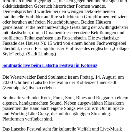
Reformarchitektur geprägt ist, die sich gegen den übermäßigen und
eklektizistischen Gebrauch historischer Formen wandte.
Dementsprechend wurden bei den wenigen Dekorelementen
traditionelle Vorbilder auf ihre schlichtesten Grundformen reduziert
oder beruhen auf freien Neuschöpfungen. Beiden Häusern
gemeinsam ist die recht aufwändige Gestaltung der Zwillingsfenster
mit plastischen, durch Ornamentfriese verzierte Bekrönungen und
profilierten Teilungspfosten aus Rotsandstein. Die zweiachsige
Fassade des Hauses Nr. 15 wird von einem hohen Fachwerkgiebel
überhöht, dessen Fischgrätmuster Einflüsse des englischen „Cottage
Style“ zeigt. (Stadt Limburg)
Soulmatic live beim Latscho Festival in Koblenz
Die Westerwälder Band Soulmatic ist am Freitag, 14. August, um
20:00 Uhr beim Latscho Festival in der Koblenzer Innenstadt
(Zentralplatz) live zu erleben.
Soulmatic verbindet Rock, Funk, Soul, Blues und Reggae zu einem
eigenen, handgemachten Sound. Neben ausgewählten Klassikern
präsentiert die Band auch eigene Songs wie Cruis’n Out in Space
und Working Like Crazy, die auf den gängigen Streaming-
Plattformen verfügbar sind.
Das Latscho Festival steht für kulturelle Vielfalt und Live-Musik