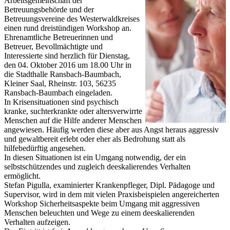
Arbeitsgemeinschaft der
Betreuungsbehörde und der
Betreuungsvereine des Westerwaldkreises
einen rund dreistündigen Workshop an.
Ehrenamtliche Betreuerinnen und
Betreuer, Bevollmächtigte und
Interessierte sind herzlich für Dienstag,
den 04. Oktober 2016 um 18.00 Uhr in
die Stadthalle Ransbach-Baumbach,
Kleiner Saal, Rheinstr. 103, 56235
Ransbach-Baumbach eingeladen.
In Krisensituationen sind psychisch
kranke, suchterkrankte oder altersverwirrte
Menschen auf die Hilfe anderer Menschen
angewiesen. Häufig werden diese aber aus Angst heraus aggressiv
und gewaltbereit erlebt oder eher als Bedrohung statt als
hilfebedürftig angesehen.
In diesen Situationen ist ein Umgang notwendig, der ein
selbstschützendes und zugleich deeskalierendes Verhalten
ermöglicht.
Stefan Pigulla, examinierter Krankenpfleger, Dipl. Pädagoge und
Supervisor, wird in dem mit vielen Praxisbeispielen angereicherten
Workshop Sicherheitsaspekte beim Umgang mit aggressiven
Menschen beleuchten und Wege zu einem deeskalierenden
Verhalten aufzeigen.