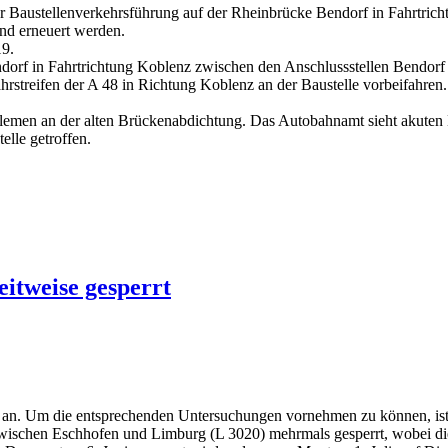
 Baustellenverkehrsführung auf der Rheinbrücke Bendorf in Fahrtrichtu
und erneuert werden.
19.
endorf in Fahrtrichtung Koblenz zwischen den Anschlussstellen Bendo
rstreifen der A 48 in Richtung Koblenz an der Baustelle vorbeifahren.
emen an der alten Brückenabdichtung. Das Autobahnamt sieht akuten Ha
lle getroffen.
itweise gesperrt
t an. Um die entsprechenden Untersuchungen vornehmen zu können, ist
ischen Eschhofen und Limburg (L 3020) mehrmals gesperrt, wobei die S