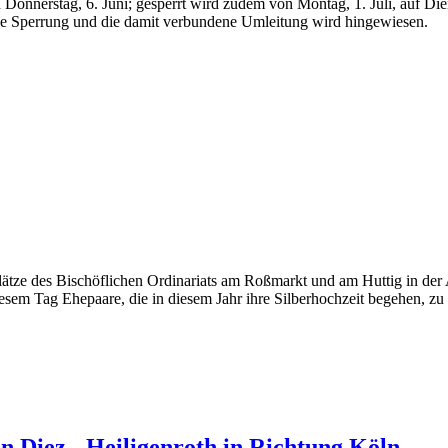
 Donnerstag, 6. Juni; gesperrt wird zudem von Montag, 1. Juli, auf Diens
ie Sperrung und die damit verbundene Umleitung wird hingewiesen.
ätze des Bischöflichen Ordinariats am Roßmarkt und am Huttig in der 
esem Tag Ehepaare, die in diesem Jahr ihre Silberhochzeit begehen, zu
 Diez - Heiligenroth in Richtung Köln