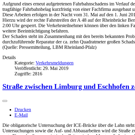
Aufgrund eines erneut aufgetretenen Fahrbahnschadens im Verlauf der
tragfähige Fahrbahnbelag kurzfristig von einer Fachfirma ausgebaut 
Diese Arbeiten erfolgen in der Nacht vom 31. Mai auf den 1. Juni 20
Hierzu wird der rechte Fahrstreifen der A 48 auf der Rheinbrücke B
2:00 Uhr gesperrt. Die Verkehrsteilnehmer können über den linken Fah
weitere Beeinträchtigung befahren.
Der Schaden steht im Zusammenhang mit den bereits bekannten Probl
durchzuführende Reparatur der ca. zehn Quadratmeter großen Schadste
(Quelle: Pressemitteilung, LBM Rheinland-Pfalz)
Details
Kategorie:
Verkehrsmeldungen
Veröffentlicht: 29. Mai 2019
Zugriffe: 2816
Straße zwischen Limburg und Eschhofen ze
Drucken
E-Mail
Die obligatorische Untersuchung der ICE-Brücke über die Lahn steh
Untersuchungen sowie die Auf- und Abbauarbeiten wird die Straße zw