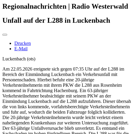
Regionalnachrichten | Radio Westerwald
Unfall auf der L288 in Luckenbach
Drucken
E-Mail
Luckenbach (ots)
Am 22.05.2026 ereignete sich gegen 07:35 Uhr auf der L288 im
Bereich der Einmündung Luckenbach ein Verkehrsunfall mit
Personenschaden. Hierbei befuhr eine 20-jährige
Verkehrsteilnehmerin mit ihrem PKW die L288 aus Rosenheim
kommend in Fahrtrichtung Hachenburg. Ein 63-jähriger
Verkehrsteilnehmer beabsichtigte mit seinem PKW an der
Einmündung Luckenbach auf die L288 aufzufahren. Dieser übersah
die von links kommende, vorfahrtsberechtigte Verkehrsteilnehmerin
und fuhr auf, wodurch die beiden Fahrzeuge folglich kollidierten.
Die 20-jährige Verkehrsteilnehmerin wurde leicht verletzt einem
naheliegenden Krankenhaus zur weiteren Untersuchung zugeführt.
Der 63-jährige Unfallverursache blieb unverletzt. Es entstand ein
Sachschaden im hohen fünfstelligen Bereich. Die L288 war für die