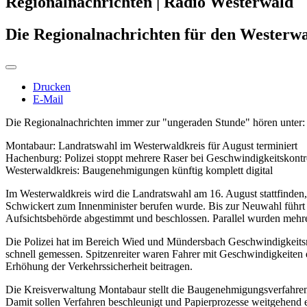
Regionalnachrichten | Radio Westerwald
Die Regionalnachrichten für den Westerwa
Drucken
E-Mail
Die Regionalnachrichten immer zur "ungeraden Stunde" hören unter: 
Montabaur: Landratswahl im Westerwaldkreis für August terminiert
Hachenburg: Polizei stoppt mehrere Raser bei Geschwindigkeitskontr
Westerwaldkreis: Baugenehmigungen künftig komplett digital
Im Westerwaldkreis wird die Landratswahl am 16. August stattfinden,
Schwickert zum Innenminister berufen wurde. Bis zur Neuwahl führt 
Aufsichtsbehörde abgestimmt und beschlossen. Parallel wurden mehr
Die Polizei hat im Bereich Wied und Mündersbach Geschwindigkeitsme
schnell gemessen. Spitzenreiter waren Fahrer mit Geschwindigkeiten 
Erhöhung der Verkehrssicherheit beitragen.
Die Kreisverwaltung Montabaur stellt die Baugenehmigungsverfahren v
Damit sollen Verfahren beschleunigt und Papierprozesse weitgehend ers