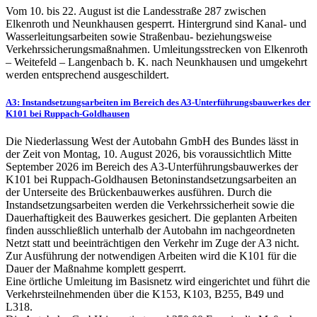
Vom 10. bis 22. August ist die Landesstraße 287 zwischen
Elkenroth und Neunkhausen gesperrt. Hintergrund sind Kanal- und
Wasserleitungsarbeiten sowie Straßenbau- beziehungsweise
Verkehrssicherungsmaßnahmen. Umleitungsstrecken von Elkenroth
– Weitefeld – Langenbach b. K. nach Neunkhausen und umgekehrt
werden entsprechend ausgeschildert.
A3: Instandsetzungsarbeiten im Bereich des A3-Unterführungsbauwerkes der
K101 bei Ruppach-Goldhausen
Die Niederlassung West der Autobahn GmbH des Bundes lässt in
der Zeit von Montag, 10. August 2026, bis voraussichtlich Mitte
September 2026 im Bereich des A3-Unterführungsbauwerkes der
K101 bei Ruppach-Goldhausen Betoninstandsetzungsarbeiten an
der Unterseite des Brückenbauwerkes ausführen. Durch die
Instandsetzungsarbeiten werden die Verkehrssicherheit sowie die
Dauerhaftigkeit des Bauwerkes gesichert. Die geplanten Arbeiten
finden ausschließlich unterhalb der Autobahn im nachgeordneten
Netzt statt und beeinträchtigen den Verkehr im Zuge der A3 nicht.
Zur Ausführung der notwendigen Arbeiten wird die K101 für die
Dauer der Maßnahme komplett gesperrt.
Eine örtliche Umleitung im Basisnetz wird eingerichtet und führt die
Verkehrsteilnehmenden über die K153, K103, B255, B49 und
L318.