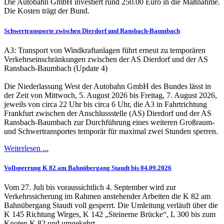
Die Autobahn GmbH investiert rund 250.00 Euro in die Maßnahme.
Die Kosten trägt der Bund.
Schwertransporte zwischen Dierdorf und Ransbach-Baumbach
A3: Transport von Windkraftanlagen führt erneut zu temporären
Verkehrseinschränkungen zwischen der AS Dierdorf und der AS
Ransbach-Baumbach (Update 4)
Die Niederlassung West der Autobahn GmbH des Bundes lässt in
der Zeit von Mittwoch, 5. August 2026 bis Freitag, 7. August 2026,
jeweils von circa 22 Uhr bis circa 6 Uhr, die A3 in Fahrtrichtung
Frankfurt zwischen der Anschlussstelle (AS) Dierdorf und der AS
Ransbach-Baumbach zur Durchführung eines weiteren Großraum-
und Schwertransportes temporär für maximal zwei Stunden sperren.
Weiterlesen ...
Vollsperrung K 82 am Bahnübergang Staudt bis 04.09.2026
Vom 27. Juli bis voraussichtlich 4. September wird zur
Verkehrssicherung im Rahmen anstehender Arbeiten die K 82 am
Bahnübergang Staudt voll gesperrt. Die Umleitung verläuft über die
K 145 Richtung Wirges, K 142 „Steinerne Brücke“, L 300 bis zum
Knoten K 82 und umgekehrt.