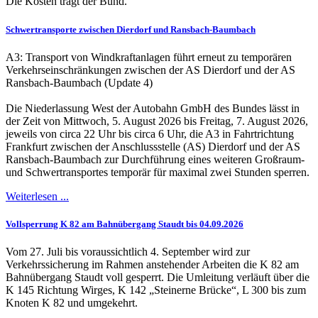
Die Kosten trägt der Bund.
Schwertransporte zwischen Dierdorf und Ransbach-Baumbach
A3: Transport von Windkraftanlagen führt erneut zu temporären
Verkehrseinschränkungen zwischen der AS Dierdorf und der AS
Ransbach-Baumbach (Update 4)
Die Niederlassung West der Autobahn GmbH des Bundes lässt in
der Zeit von Mittwoch, 5. August 2026 bis Freitag, 7. August 2026,
jeweils von circa 22 Uhr bis circa 6 Uhr, die A3 in Fahrtrichtung
Frankfurt zwischen der Anschlussstelle (AS) Dierdorf und der AS
Ransbach-Baumbach zur Durchführung eines weiteren Großraum-
und Schwertransportes temporär für maximal zwei Stunden sperren.
Weiterlesen ...
Vollsperrung K 82 am Bahnübergang Staudt bis 04.09.2026
Vom 27. Juli bis voraussichtlich 4. September wird zur
Verkehrssicherung im Rahmen anstehender Arbeiten die K 82 am
Bahnübergang Staudt voll gesperrt. Die Umleitung verläuft über die
K 145 Richtung Wirges, K 142 „Steinerne Brücke“, L 300 bis zum
Knoten K 82 und umgekehrt.