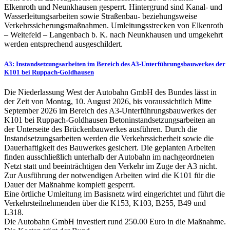
Elkenroth und Neunkhausen gesperrt. Hintergrund sind Kanal- und
Wasserleitungsarbeiten sowie Straßenbau- beziehungsweise
Verkehrssicherungsmaßnahmen. Umleitungsstrecken von Elkenroth
– Weitefeld – Langenbach b. K. nach Neunkhausen und umgekehrt
werden entsprechend ausgeschildert.
A3: Instandsetzungsarbeiten im Bereich des A3-Unterführungsbauwerkes der
K101 bei Ruppach-Goldhausen
Die Niederlassung West der Autobahn GmbH des Bundes lässt in
der Zeit von Montag, 10. August 2026, bis voraussichtlich Mitte
September 2026 im Bereich des A3-Unterführungsbauwerkes der
K101 bei Ruppach-Goldhausen Betoninstandsetzungsarbeiten an
der Unterseite des Brückenbauwerkes ausführen. Durch die
Instandsetzungsarbeiten werden die Verkehrssicherheit sowie die
Dauerhaftigkeit des Bauwerkes gesichert. Die geplanten Arbeiten
finden ausschließlich unterhalb der Autobahn im nachgeordneten
Netzt statt und beeinträchtigen den Verkehr im Zuge der A3 nicht.
Zur Ausführung der notwendigen Arbeiten wird die K101 für die
Dauer der Maßnahme komplett gesperrt.
Eine örtliche Umleitung im Basisnetz wird eingerichtet und führt die
Verkehrsteilnehmenden über die K153, K103, B255, B49 und
L318.
Die Autobahn GmbH investiert rund 250.00 Euro in die Maßnahme.