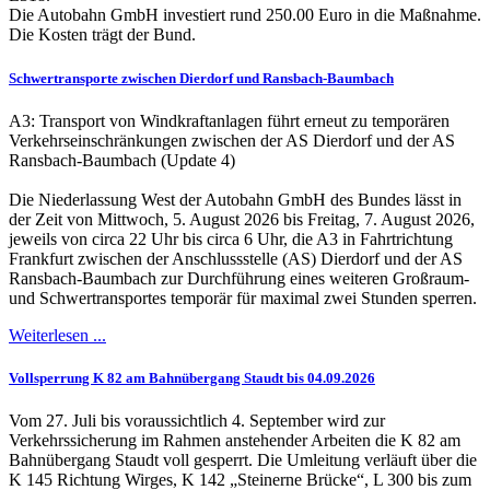
Die Autobahn GmbH investiert rund 250.00 Euro in die Maßnahme.
Die Kosten trägt der Bund.
Schwertransporte zwischen Dierdorf und Ransbach-Baumbach
A3: Transport von Windkraftanlagen führt erneut zu temporären
Verkehrseinschränkungen zwischen der AS Dierdorf und der AS
Ransbach-Baumbach (Update 4)
Die Niederlassung West der Autobahn GmbH des Bundes lässt in
der Zeit von Mittwoch, 5. August 2026 bis Freitag, 7. August 2026,
jeweils von circa 22 Uhr bis circa 6 Uhr, die A3 in Fahrtrichtung
Frankfurt zwischen der Anschlussstelle (AS) Dierdorf und der AS
Ransbach-Baumbach zur Durchführung eines weiteren Großraum-
und Schwertransportes temporär für maximal zwei Stunden sperren.
Weiterlesen ...
Vollsperrung K 82 am Bahnübergang Staudt bis 04.09.2026
Vom 27. Juli bis voraussichtlich 4. September wird zur
Verkehrssicherung im Rahmen anstehender Arbeiten die K 82 am
Bahnübergang Staudt voll gesperrt. Die Umleitung verläuft über die
K 145 Richtung Wirges, K 142 „Steinerne Brücke“, L 300 bis zum