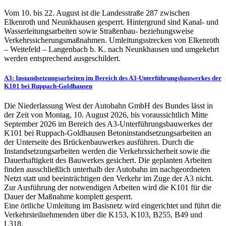
Vom 10. bis 22. August ist die Landesstraße 287 zwischen
Elkenroth und Neunkhausen gesperrt. Hintergrund sind Kanal- und
Wasserleitungsarbeiten sowie Straßenbau- beziehungsweise
Verkehrssicherungsmaßnahmen. Umleitungsstrecken von Elkenroth
– Weitefeld – Langenbach b. K. nach Neunkhausen und umgekehrt
werden entsprechend ausgeschildert.
A3: Instandsetzungsarbeiten im Bereich des A3-Unterführungsbauwerkes der
K101 bei Ruppach-Goldhausen
Die Niederlassung West der Autobahn GmbH des Bundes lässt in
der Zeit von Montag, 10. August 2026, bis voraussichtlich Mitte
September 2026 im Bereich des A3-Unterführungsbauwerkes der
K101 bei Ruppach-Goldhausen Betoninstandsetzungsarbeiten an
der Unterseite des Brückenbauwerkes ausführen. Durch die
Instandsetzungsarbeiten werden die Verkehrssicherheit sowie die
Dauerhaftigkeit des Bauwerkes gesichert. Die geplanten Arbeiten
finden ausschließlich unterhalb der Autobahn im nachgeordneten
Netzt statt und beeinträchtigen den Verkehr im Zuge der A3 nicht.
Zur Ausführung der notwendigen Arbeiten wird die K101 für die
Dauer der Maßnahme komplett gesperrt.
Eine örtliche Umleitung im Basisnetz wird eingerichtet und führt die
Verkehrsteilnehmenden über die K153, K103, B255, B49 und
L318.