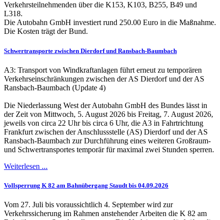
Verkehrsteilnehmenden über die K153, K103, B255, B49 und
L318.
Die Autobahn GmbH investiert rund 250.00 Euro in die Maßnahme.
Die Kosten trägt der Bund.
Schwertransporte zwischen Dierdorf und Ransbach-Baumbach
A3: Transport von Windkraftanlagen führt erneut zu temporären
Verkehrseinschränkungen zwischen der AS Dierdorf und der AS
Ransbach-Baumbach (Update 4)
Die Niederlassung West der Autobahn GmbH des Bundes lässt in
der Zeit von Mittwoch, 5. August 2026 bis Freitag, 7. August 2026,
jeweils von circa 22 Uhr bis circa 6 Uhr, die A3 in Fahrtrichtung
Frankfurt zwischen der Anschlussstelle (AS) Dierdorf und der AS
Ransbach-Baumbach zur Durchführung eines weiteren Großraum-
und Schwertransportes temporär für maximal zwei Stunden sperren.
Weiterlesen ...
Vollsperrung K 82 am Bahnübergang Staudt bis 04.09.2026
Vom 27. Juli bis voraussichtlich 4. September wird zur
Verkehrssicherung im Rahmen anstehender Arbeiten die K 82 am