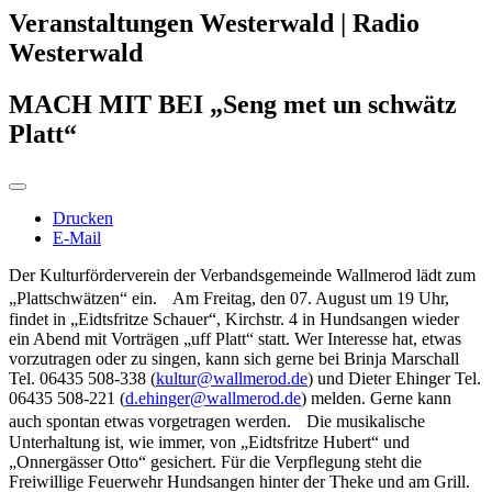
Veranstaltungen Westerwald | Radio
Westerwald
MACH MIT BEI „Seng met un schwätz
Platt“
Drucken
E-Mail
Der Kulturförderverein der Verbandsgemeinde Wallmerod lädt zum
„Plattschwätzen“ ein. Am Freitag, den 07. August um 19 Uhr,
findet in „Eidtsfritze Schauer“, Kirchstr. 4 in Hundsangen wieder
ein Abend mit Vorträgen „uff Platt“ statt. Wer Interesse hat, etwas
vorzutragen oder zu singen, kann sich gerne bei Brinja Marschall
Tel. 06435 508-338 (
kultur@wallmerod.de
) und Dieter Ehinger Tel.
06435 508-221 (
d.ehinger@wallmerod.de
) melden. Gerne kann
auch spontan etwas vorgetragen werden. Die musikalische
Unterhaltung ist, wie immer, von „Eidtsfritze Hubert“ und
„Onnergässer Otto“ gesichert. Für die Verpflegung steht die
Freiwillige Feuerwehr Hundsangen hinter der Theke und am Grill.