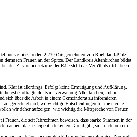
ädtebunds gibt es in den 2.259 Ortsgemeinden von Rheinland-Pfalz
n demnach Frauen an der Spitze. Der Landkreis Altenkirchen bildet
 bei der Zusammensetzung der Räte sieht das Verhältnis nicht besser
nd. Klar ist allerdings: Erfolgt keine Ermutigung und Aufklärung,
tellungsbeauftragte der Kreisverwaltung Altenkirchen, lädt in
d sich über die Arbeit in einem Gemeinderat zu informieren.
er ausgerechnet dort, wo wichtige Entscheidungen für die eigene
ollen wir daher aufzeigen, wie wichtig die Mitsprache von Frauen
i Frauen, die seit Jahrzehnten beweisen, dass starke Stimmen in der
machen, dass es eigentlich keinen Grund gibt, sich nicht um ein
, um bei wichtigen Themen ihre Erfahrungen einzubringen. Nur mit