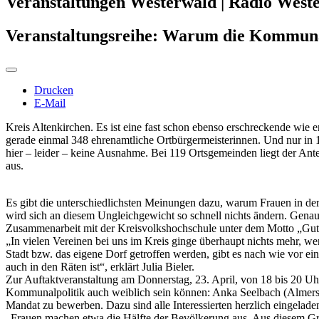
Veranstaltungen Westerwald | Radio West
Veranstaltungsreihe: Warum die Kommunal
Drucken
E-Mail
Kreis Altenkirchen. Es ist eine fast schon ebenso erschreckende wie
gerade einmal 348 ehrenamtliche Ortbürgermeisterinnen. Und nur in 
hier – leider – keine Ausnahme. Bei 119 Ortsgemeinden liegt der Ante
aus.
Es gibt die unterschiedlichsten Meinungen dazu, warum Frauen in der 
wird sich an diesem Ungleichgewicht so schnell nichts ändern. Genau h
Zusammenarbeit mit der Kreisvolkshochschule unter dem Motto „Guter 
„In vielen Vereinen bei uns im Kreis ginge überhaupt nichts mehr, w
Stadt bzw. das eigene Dorf getroffen werden, gibt es nach wie vor 
auch in den Räten ist“, erklärt Julia Bieler.
Zur Auftaktveranstaltung am Donnerstag, 23. April, von 18 bis 20 Uh
Kommunalpolitik auch weiblich sein können: Anka Seelbach (Almersba
Mandat zu bewerben. Dazu sind alle Interessierten herzlich eingelade
„Frauen machen etwa die Hälfte der Bevölkerung aus. Aus diesem Gru