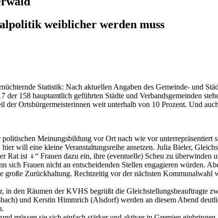
erwald
politik weiblicher werden muss
 ernüchternde Statistik: Nach aktuellen Angaben des Gemeinde- und St
17 der 158 hauptamtlich geführten Städte und Verbandsgemeinden stehe
il der Ortsbürgermeisterinnen weit unterhalb von 10 Prozent. Und auch
politischen Meinungsbildung vor Ort nach wie vor unterrepräsentiert si
ier will eine kleine Veranstaltungsreihe ansetzen. Julia Bieler, Gleichs
Rat ist ♀“ Frauen dazu ein, ihre (eventuelle) Scheu zu überwinden un
enn sich Frauen nicht an entscheidenden Stellen engagieren würden. Ab
eine große Zurückhaltung. Rechtzeitig vor der nächsten Kommunalwahl w
r, in den Räumen der KVHS begrüßt die Gleichstellungsbeauftragte zwe
ch) und Kerstin Himmrich (Alsdorf) werden an diesem Abend deutlich 
n.
nd müssen sie sich einfach stärker und aktiver in Gremien einbringen