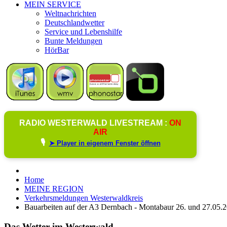
MEIN SERVICE
Weltnachrichten
Deutschlandwetter
Service und Lebenshilfe
Bunte Meldungen
HörBar
RADIO WESTERWALD LIVESTREAM :
ON
AIR
🎙️
➤ Player in eigenem Fenster öffnen
Home
MEINE REGION
Verkehrsmeldungen Westerwaldkreis
Bauarbeiten auf der A3 Dernbach - Montabaur 26. und 27.05.
Das Wetter im Westerwald