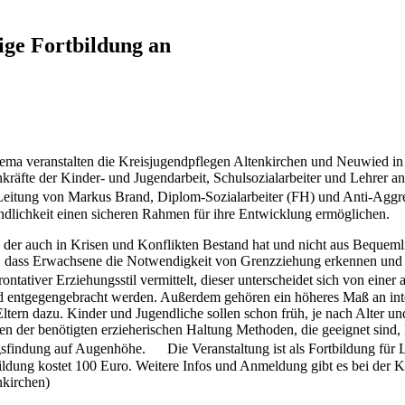
ige Fortbildung an
ma veranstalten die Kreisjugendpflegen Altenkirchen und Neuwied in 
kräfte der Kinder- und Jugendarbeit, Schulsozialarbeiter und Lehrer an
 Leitung von Markus Brand, Diplom-Sozialarbeiter (FH) und Anti-Aggre
dlichkeit einen sicheren Rahmen für ihre Entwicklung ermöglichen.
, der auch in Krisen und Konflikten Bestand hat und nicht aus Bequem
 dass Erwachsene die Notwendigkeit von Grenzziehung erkennen und ein
ontativer Erziehungsstil vermittelt, dieser unterscheidet sich von ein
entgegengebracht werden. Außerdem gehören ein höheres Maß an inten
Eltern dazu. Kinder und Jugendliche sollen schon früh, je nach Alter 
eben der benötigten erzieherischen Haltung Methoden, die geeignet sind
gsfindung auf Augenhöhe. Die Veranstaltung ist als Fortbildung für L
bildung kostet 100 Euro. Weitere Infos und Anmeldung gibt es bei der 
nkirchen)