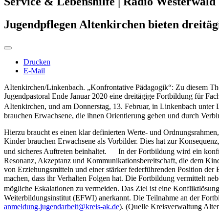
Service & Lebenshilfe | Radio Westerwald
Jugendpflegen Altenkirchen bieten dreitäg
Drucken
E-Mail
AItenkirchen/Linkenbach. „Konfrontative Pädagogik“: Zu diesem The
Jugendpastoral Ende Januar 2020 eine dreitägige Fortbildung für Fach
AItenkirchen, und am Donnerstag, 13. Februar, in Linkenbach unter
brauchen Erwachsene, die ihnen Orientierung geben und durch Verbin
Hierzu braucht es einen klar definierten Werte- und Ordnungsrahmen
Kinder brauchen Erwachsene als Vorbilder. Dies hat zur Konsequenz,
und sicheres Auftreten beinhaltet. In der Fortbildung wird ein konfr
Resonanz, Akzeptanz und Kommunikationsbereitschaft, die dem Kind 
von Erziehungsmitteln und einer stärker federführenden Position der 
machen, dass ihr Verhalten Folgen hat. Die Fortbildung vermittelt n
mögliche Eskalationen zu vermeiden. Das Ziel ist eine Konfliktlösun
Weiterbildungsinstitut (EFWI) anerkannt. Die Teilnahme an der Fort
anmeldung.jugendarbeit@kreis-ak.de
). (Quelle Kreisverwaltung Alte