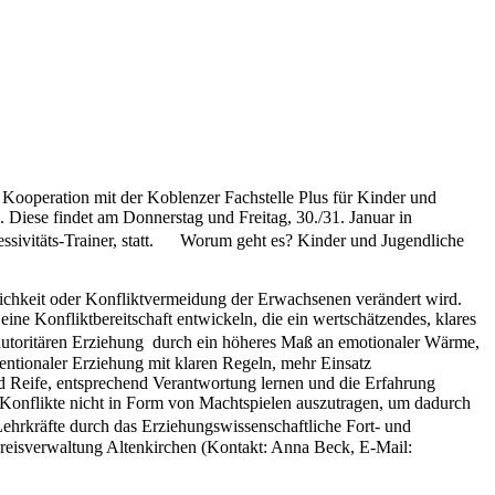
Kooperation mit der Koblenzer Fachstelle Plus für Kinder und
. Diese findet am Donnerstag und Freitag, 30./31. Januar in
ssivitäts-Trainer, statt. Worum geht es? Kinder und Jugendliche
lichkeit oder Konfliktvermeidung der Erwachsenen verändert wird.
e Konfliktbereitschaft entwickeln, die ein wertschätzendes, klares
er autoritären Erziehung durch ein höheres Maß an emotionaler Wärme,
tionaler Erziehung mit klaren Regeln, mehr Einsatz
und Reife, entsprechend Verantwortung lernen und die Erfahrung
, Konflikte nicht in Form von Machtspielen auszutragen, um dadurch
ehrkräfte durch das Erziehungswissenschaftliche Fort- und
Kreisverwaltung Altenkirchen (Kontakt: Anna Beck, E-Mail: