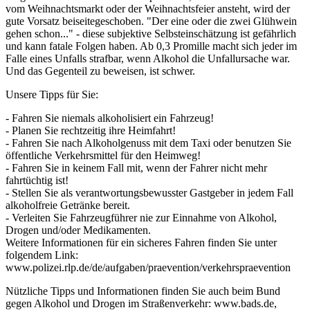
vom Weihnachtsmarkt oder der Weihnachtsfeier ansteht, wird der
gute Vorsatz beiseitegeschoben. "Der eine oder die zwei Glühwein
gehen schon..." - diese subjektive Selbsteinschätzung ist gefährlich
und kann fatale Folgen haben. Ab 0,3 Promille macht sich jeder im
Falle eines Unfalls strafbar, wenn Alkohol die Unfallursache war.
Und das Gegenteil zu beweisen, ist schwer.
Unsere Tipps für Sie:
- Fahren Sie niemals alkoholisiert ein Fahrzeug!
- Planen Sie rechtzeitig ihre Heimfahrt!
- Fahren Sie nach Alkoholgenuss mit dem Taxi oder benutzen Sie
öffentliche Verkehrsmittel für den Heimweg!
- Fahren Sie in keinem Fall mit, wenn der Fahrer nicht mehr
fahrtüchtig ist!
- Stellen Sie als verantwortungsbewusster Gastgeber in jedem Fall
alkoholfreie Getränke bereit.
- Verleiten Sie Fahrzeugführer nie zur Einnahme von Alkohol,
Drogen und/oder Medikamenten.
Weitere Informationen für ein sicheres Fahren finden Sie unter
folgendem Link:
www.polizei.rlp.de/de/aufgaben/praevention/verkehrspraevention
Nützliche Tipps und Informationen finden Sie auch beim Bund
gegen Alkohol und Drogen im Straßenverkehr: www.bads.de,