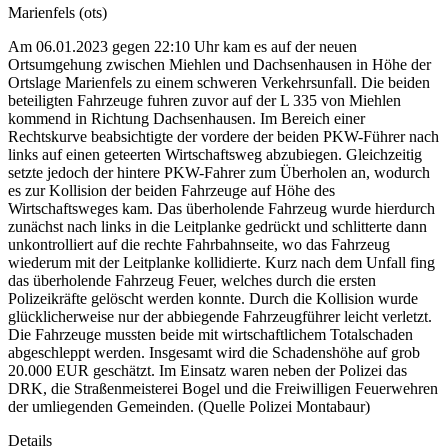
Marienfels (ots)
Am 06.01.2023 gegen 22:10 Uhr kam es auf der neuen
Ortsumgehung zwischen Miehlen und Dachsenhausen in Höhe der
Ortslage Marienfels zu einem schweren Verkehrsunfall. Die beiden
beteiligten Fahrzeuge fuhren zuvor auf der L 335 von Miehlen
kommend in Richtung Dachsenhausen. Im Bereich einer
Rechtskurve beabsichtigte der vordere der beiden PKW-Führer nach
links auf einen geteerten Wirtschaftsweg abzubiegen. Gleichzeitig
setzte jedoch der hintere PKW-Fahrer zum Überholen an, wodurch
es zur Kollision der beiden Fahrzeuge auf Höhe des
Wirtschaftsweges kam. Das überholende Fahrzeug wurde hierdurch
zunächst nach links in die Leitplanke gedrückt und schlitterte dann
unkontrolliert auf die rechte Fahrbahnseite, wo das Fahrzeug
wiederum mit der Leitplanke kollidierte. Kurz nach dem Unfall fing
das überholende Fahrzeug Feuer, welches durch die ersten
Polizeikräfte gelöscht werden konnte. Durch die Kollision wurde
glücklicherweise nur der abbiegende Fahrzeugführer leicht verletzt.
Die Fahrzeuge mussten beide mit wirtschaftlichem Totalschaden
abgeschleppt werden. Insgesamt wird die Schadenshöhe auf grob
20.000 EUR geschätzt. Im Einsatz waren neben der Polizei das
DRK, die Straßenmeisterei Bogel und die Freiwilligen Feuerwehren
der umliegenden Gemeinden. (Quelle Polizei Montabaur)
Details