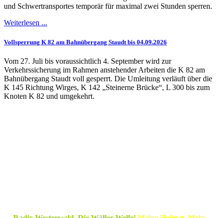
und Schwertransportes temporär für maximal zwei Stunden sperren.
Weiterlesen ...
Vollsperrung K 82 am Bahnübergang Staudt bis 04.09.2026
Vom 27. Juli bis voraussichtlich 4. September wird zur
Verkehrssicherung im Rahmen anstehender Arbeiten die K 82 am
Bahnübergang Staudt voll gesperrt. Die Umleitung verläuft über die
K 145 Richtung Wirges, K 142 „Steinerne Brücke“, L 300 bis zum
Knoten K 82 und umgekehrt.
Radio Westerwald. Die Wäller Welle!
Meine Heimat. Mein