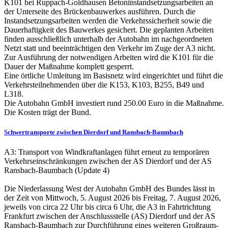
K101 bei Ruppach-Goldhausen Betoninstandsetzungsarbeiten an
der Unterseite des Brückenbauwerkes ausführen. Durch die
Instandsetzungsarbeiten werden die Verkehrssicherheit sowie die
Dauerhaftigkeit des Bauwerkes gesichert. Die geplanten Arbeiten
finden ausschließlich unterhalb der Autobahn im nachgeordneten
Netzt statt und beeinträchtigen den Verkehr im Zuge der A3 nicht.
Zur Ausführung der notwendigen Arbeiten wird die K101 für die
Dauer der Maßnahme komplett gesperrt.
Eine örtliche Umleitung im Basisnetz wird eingerichtet und führt die
Verkehrsteilnehmenden über die K153, K103, B255, B49 und
L318.
Die Autobahn GmbH investiert rund 250.00 Euro in die Maßnahme.
Die Kosten trägt der Bund.
Schwertransporte zwischen Dierdorf und Ransbach-Baumbach
A3: Transport von Windkraftanlagen führt erneut zu temporären
Verkehrseinschränkungen zwischen der AS Dierdorf und der AS
Ransbach-Baumbach (Update 4)
Die Niederlassung West der Autobahn GmbH des Bundes lässt in
der Zeit von Mittwoch, 5. August 2026 bis Freitag, 7. August 2026,
jeweils von circa 22 Uhr bis circa 6 Uhr, die A3 in Fahrtrichtung
Frankfurt zwischen der Anschlussstelle (AS) Dierdorf und der AS
Ransbach-Baumbach zur Durchführung eines weiteren Großraum-