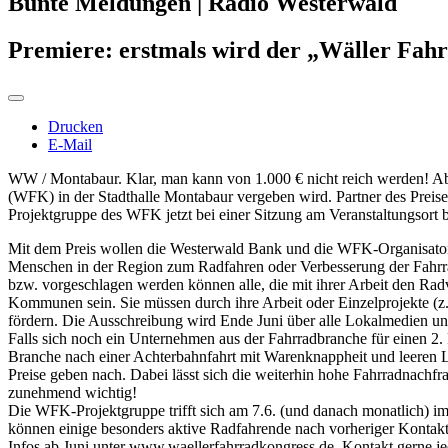
Bunte Meldungen | Radio Westerwald
Premiere: erstmals wird der „Wäller Fah
Drucken
E-Mail
WW / Montabaur. Klar, man kann von 1.000 € nicht reich werden! Aber
(WFK) in der Stadthalle Montabaur vergeben wird. Partner des Preise
Projektgruppe des WFK jetzt bei einer Sitzung am Veranstaltungsort b
Mit dem Preis wollen die Westerwald Bank und die WFK-Organisator
Menschen in der Region zum Radfahren oder Verbesserung der Fahrrad
bzw. vorgeschlagen werden können alle, die mit ihrer Arbeit den Ra
Kommunen sein. Sie müssen durch ihre Arbeit oder Einzelprojekte (z
fördern. Die Ausschreibung wird Ende Juni über alle Lokalmedien u
Falls sich noch ein Unternehmen aus der Fahrradbranche für einen 2. 
Branche nach einer Achterbahnfahrt mit Warenknappheit und leeren Lag
Preise geben nach. Dabei lässt sich die weiterhin hohe Fahrradnachfr
zunehmend wichtig!
Die WFK-Projektgruppe trifft sich am 7.6. (und danach monatlich)
können einige besonders aktive Radfahrende nach vorheriger Konta
Infos ab Juni unter www.waellerfahrradkongress.de. Kontakt gerne je