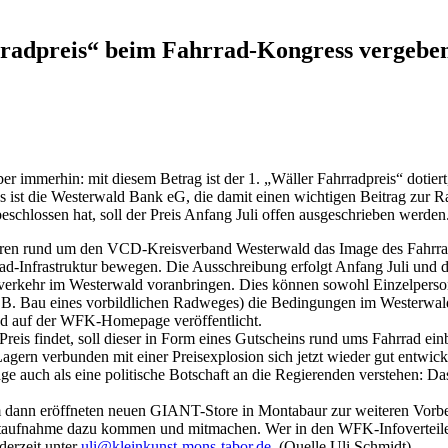
rradpreis“ beim Fahrrad-Kongress vergebe
 immerhin: mit diesem Betrag ist der 1. „Wäller Fahrradpreis“ dotier
s ist die Westerwald Bank eG, die damit einen wichtigen Beitrag zur R
eschlossen hat, soll der Preis Anfang Juli offen ausgeschrieben werden
en rund um den VCD-Kreisverband Westerwald das Image des Fahrrads 
-Infrastruktur bewegen. Die Ausschreibung erfolgt Anfang Juli und der
dverkehr im Westerwald voranbringen. Dies können sowohl Einzelperson
.B. Bau eines vorbildlichen Radweges) die Bedingungen im Westerwald 
nd auf der WFK-Homepage veröffentlicht.
Preis findet, soll dieser in Form eines Gutscheins rund ums Fahrrad ei
ern verbunden mit einer Preisexplosion sich jetzt wieder gut entwicke
age auch als eine politische Botschaft an die Regierenden verstehen: 
 im dann eröffneten neuen GIANT-Store in Montabaur zur weiteren Vo
ktaufnahme dazu kommen und mitmachen. Wer in den WFK-Infoverteiler
derzeit unter
uli@kleinkunst-mons-tabor.de
.
(Quelle Uli Schmidt)