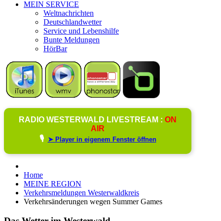
MEIN SERVICE
Weltnachrichten
Deutschlandwetter
Service und Lebenshilfe
Bunte Meldungen
HörBar
RADIO WESTERWALD LIVESTREAM :
ON
AIR
🎙️
➤ Player in eigenem Fenster öffnen
Home
MEINE REGION
Verkehrsmeldungen Westerwaldkreis
Verkehrsänderungen wegen Summer Games
Das Wetter im Westerwald