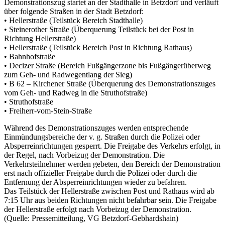
Demonstrationszug startet an der Stadthalle in Betzdorf und verläuft
über folgende Straßen in der Stadt Betzdorf:
• Hellerstraße (Teilstück Bereich Stadthalle)
• Steinerother Straße (Überquerung Teilstück bei der Post in
Richtung Hellerstraße)
• Hellerstraße (Teilstück Bereich Post in Richtung Rathaus)
• Bahnhofstraße
• Decizer Straße (Bereich Fußgängerzone bis Fußgängerüberweg
zum Geh- und Radwegentlang der Sieg)
• B 62 – Kirchener Straße (Überquerung des Demonstrationszuges
vom Geh- und Radweg in die Struthofstraße)
• Struthofstraße
• Freiherr-vom-Stein-Straße
Während des Demonstrationszuges werden entsprechende
Einmündungsbereiche der v. g. Straßen durch die Polizei oder
Absperreinrichtungen gesperrt. Die Freigabe des Verkehrs erfolgt, in
der Regel, nach Vorbeizug der Demonstration. Die
Verkehrsteilnehmer werden gebeten, den Bereich der Demonstration
erst nach offizieller Freigabe durch die Polizei oder durch die
Entfernung der Absperreinrichtungen wieder zu befahren.
Das Teilstück der Hellerstraße zwischen Post und Rathaus wird ab
7:15 Uhr aus beiden Richtungen nicht befahrbar sein. Die Freigabe
der Hellerstraße erfolgt nach Vorbeizug der Demonstration.
(Quelle: Pressemitteilung, VG Betzdorf-Gebhardshain)