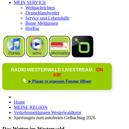
MEIN SERVICE
Weltnachrichten
Deutschlandwetter
Service und Lebenshilfe
Bunte Meldungen
HörBar
RADIO WESTERWALD LIVESTREAM :
ON
AIR
🎙️
➤ Player in eigenem Fenster öffnen
Home
MEINE REGION
Verkehrsmeldungen Westerwaldkreis
Sperrungen zum autofreien Gelbachtag 2026
Das Wetter im Westerwald