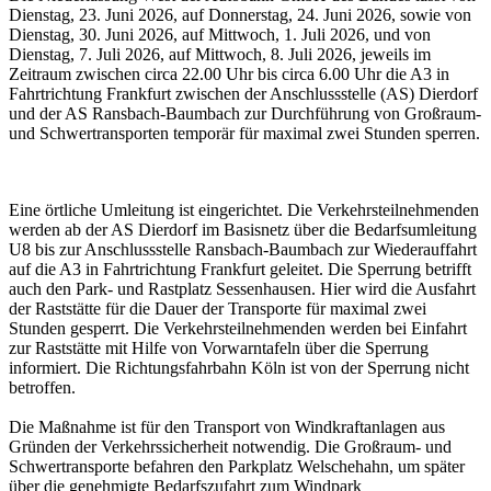
Dienstag, 23. Juni 2026, auf Donnerstag, 24. Juni 2026, sowie von
Dienstag, 30. Juni 2026, auf Mittwoch, 1. Juli 2026, und von
Dienstag, 7. Juli 2026, auf Mittwoch, 8. Juli 2026, jeweils im
Zeitraum zwischen circa 22.00 Uhr bis circa 6.00 Uhr die A3 in
Fahrtrichtung Frankfurt zwischen der Anschlussstelle (AS) Dierdorf
und der AS Ransbach-Baumbach zur Durchführung von Großraum-
und Schwertransporten temporär für maximal zwei Stunden sperren.
Eine örtliche Umleitung ist eingerichtet. Die Verkehrsteilnehmenden
werden ab der AS Dierdorf im Basisnetz über die Bedarfsumleitung
U8 bis zur Anschlussstelle Ransbach-Baumbach zur Wiederauffahrt
auf die A3 in Fahrtrichtung Frankfurt geleitet. Die Sperrung betrifft
auch den Park- und Rastplatz Sessenhausen. Hier wird die Ausfahrt
der Raststätte für die Dauer der Transporte für maximal zwei
Stunden gesperrt. Die Verkehrsteilnehmenden werden bei Einfahrt
zur Raststätte mit Hilfe von Vorwarntafeln über die Sperrung
informiert. Die Richtungsfahrbahn Köln ist von der Sperrung nicht
betroffen.
Die Maßnahme ist für den Transport von Windkraftanlagen aus
Gründen der Verkehrssicherheit notwendig. Die Großraum- und
Schwertransporte befahren den Parkplatz Welschehahn, um später
über die genehmigte Bedarfszufahrt zum Windpark