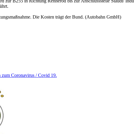
d zur B255 in Richtung Rennerod bis zur Anschlussstelle Staudt/ Indust
ührt.
dsetzungsmaßnahme. Die Kosten trägt der Bund. (Autobahn GmbH)
en zum Coronavirus / Covid 19.