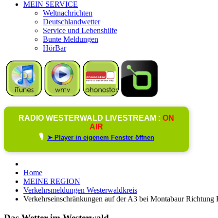
MEIN SERVICE
Weltnachrichten
Deutschlandwetter
Service und Lebenshilfe
Bunte Meldungen
HörBar
RADIO WESTERWALD LIVESTREAM :
ON
AIR
🎙️
➤ Player in eigenem Fenster öffnen
Home
MEINE REGION
Verkehrsmeldungen Westerwaldkreis
Verkehrseinschränkungen auf der A3 bei Montabaur Richtung
Das Wetter im Westerwald