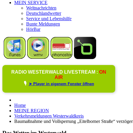
MEIN SERVICE
Weltnachrichten
Deutschlandwetter
Service und Lebenshilfe
Bunte Meldungen
HörBar
RADIO WESTERWALD LIVESTREAM :
ON
AIR
🎙️
➤ Player in eigenem Fenster öffnen
Home
MEINE REGION
Verkehrsmeldungen Westerwaldkreis
Baumaßnahme und Vollsperrung „Eitelborner Straße“ verzöger
Das Wetter im Westerwald