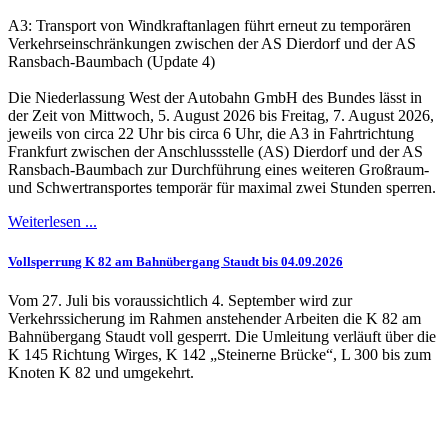
A3: Transport von Windkraftanlagen führt erneut zu temporären
Verkehrseinschränkungen zwischen der AS Dierdorf und der AS
Ransbach-Baumbach (Update 4)
Die Niederlassung West der Autobahn GmbH des Bundes lässt in
der Zeit von Mittwoch, 5. August 2026 bis Freitag, 7. August 2026,
jeweils von circa 22 Uhr bis circa 6 Uhr, die A3 in Fahrtrichtung
Frankfurt zwischen der Anschlussstelle (AS) Dierdorf und der AS
Ransbach-Baumbach zur Durchführung eines weiteren Großraum-
und Schwertransportes temporär für maximal zwei Stunden sperren.
Weiterlesen ...
Vollsperrung K 82 am Bahnübergang Staudt bis 04.09.2026
Vom 27. Juli bis voraussichtlich 4. September wird zur
Verkehrssicherung im Rahmen anstehender Arbeiten die K 82 am
Bahnübergang Staudt voll gesperrt. Die Umleitung verläuft über die
K 145 Richtung Wirges, K 142 „Steinerne Brücke“, L 300 bis zum
Knoten K 82 und umgekehrt.