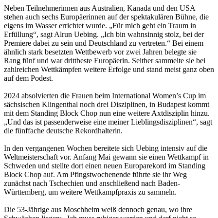
Neben Teilnehmerinnen aus Australien, Kanada und den USA
stehen auch sechs Europäerinnen auf der spektakulären Bühne, die
eigens im Wasser errichtet wurde. „Für mich geht ein Traum in
Erfüllung“, sagt Alrun Uebing. „Ich bin wahnsinnig stolz, bei der
Premiere dabei zu sein und Deutschland zu vertreten.“ Bei einem
ähnlich stark besetzten Wettbewerb vor zwei Jahren belegte sie
Rang fünf und war drittbeste Europäerin. Seither sammelte sie bei
zahlreichen Wettkämpfen weitere Erfolge und stand meist ganz oben
auf dem Podest.
2024 absolvierten die Frauen beim International Women’s Cup im
sächsischen Klingenthal noch drei Disziplinen, in Budapest kommt
mit dem Standing Block Chop nun eine weitere Axtdisziplin hinzu.
„Und das ist passenderweise eine meiner Lieblingsdisziplinen“, sagt
die fünffache deutsche Rekordhalterin.
In den vergangenen Wochen bereitete sich Uebing intensiv auf die
Weltmeisterschaft vor. Anfang Mai gewann sie einen Wettkampf in
Schweden und stellte dort einen neuen Europarekord im Standing
Block Chop auf. Am Pfingstwochenende führte sie ihr Weg
zunächst nach Tschechien und anschließend nach Baden-
Württemberg, um weitere Wettkampfpraxis zu sammeln.
Die 53-Jährige aus Moschheim weiß dennoch genau, wo ihre