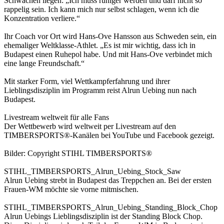
Schwächen liegen: „Ich muss ruhiger werden und darf nicht so
rappelig sein. Ich kann mich nur selbst schlagen, wenn ich die
Konzentration verliere.“
Ihr Coach vor Ort wird Hans-Ove Hansson aus Schweden sein, ein
ehemaliger Weltklasse-Athlet. „Es ist mir wichtig, dass ich in
Budapest einen Ruhepol habe. Und mit Hans-Ove verbindet mich
eine lange Freundschaft.“
Mit starker Form, viel Wettkampferfahrung und ihrer
Lieblingsdisziplin im Programm reist Alrun Uebing nun nach
Budapest.
Livestream weltweit für alle Fans
Der Wettbewerb wird weltweit per Livestream auf den
TIMBERSPORTS®-Kanälen bei YouTube und Facebook gezeigt.
Bilder: Copyright STIHL TIMBERSPORTS®
STIHL_TIMBERSPORTS_Alrun_Uebing_Stock_Saw
Alrun Uebing strebt in Budapest das Treppchen an. Bei der ersten
Frauen-WM möchte sie vorne mitmischen.
STIHL_TIMBERSPORTS_Alrun_Uebing_Standing_Block_Chop
Alrun Uebings Lieblingsdisziplin ist der Standing Block Chop.