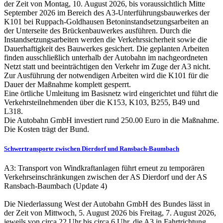
der Zeit von Montag, 10. August 2026, bis voraussichtlich Mitte
September 2026 im Bereich des A3-Unterführungsbauwerkes der
K101 bei Ruppach-Goldhausen Betoninstandsetzungsarbeiten an
der Unterseite des Brückenbauwerkes ausführen. Durch die
Instandsetzungsarbeiten werden die Verkehrssicherheit sowie die
Dauerhaftigkeit des Bauwerkes gesichert. Die geplanten Arbeiten
finden ausschließlich unterhalb der Autobahn im nachgeordneten
Netzt statt und beeinträchtigen den Verkehr im Zuge der A3 nicht.
Zur Ausführung der notwendigen Arbeiten wird die K101 für die
Dauer der Maßnahme komplett gesperrt.
Eine örtliche Umleitung im Basisnetz wird eingerichtet und führt die
Verkehrsteilnehmenden über die K153, K103, B255, B49 und
L318.
Die Autobahn GmbH investiert rund 250.00 Euro in die Maßnahme.
Die Kosten trägt der Bund.
Schwertransporte zwischen Dierdorf und Ransbach-Baumbach
A3: Transport von Windkraftanlagen führt erneut zu temporären
Verkehrseinschränkungen zwischen der AS Dierdorf und der AS
Ransbach-Baumbach (Update 4)
Die Niederlassung West der Autobahn GmbH des Bundes lässt in
der Zeit von Mittwoch, 5. August 2026 bis Freitag, 7. August 2026,
jeweils von circa 22 Uhr bis circa 6 Uhr, die A3 in Fahrtrichtung