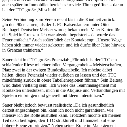
auch später im Immobilienbereich sehr viele Türen geöffnet – daran
hat der TTC große ‚Mitschuld‘.“
Seine Verbindung zum Verein reicht bis in die Kindheit zurück:
„In den 90er Jahren, als der 1. FC Kaiserslautern unter Otto
Rehhagel Deutscher Meister wurde, bekam mein Vater Karten für
ein Spiel in Grenzau. Ich war absolut begeistert – da wurde das
Feuer entfacht.“ Auch später blieb der Kontakt eng: „Unsere Wege
haben sich immer wieder gekreuzt, und ich durfte über Jahre hinweg
in Grenzau trainieren.“
Sauer sieht im TTC großes Potenzial: „Für mich ist der TTC ein
schlafender Riese mit einer tollen Vergangenheit – Meisterschaften,
Platz zwei in der ewigen Bundesligatabelle. Ich möchte dabei
helfen, dieses Potenzial wieder aufleben zu lassen und den TTC
mittelfristig zurück in obere Tabellenregionen führen.“ Sein Beitrag
wird dabei vielfältig sein: „Ich werde das Teammanagement mit
Kontakten unterstützen, mich in die Akquise und Verhandlungen mit
Spielern einbringen und generell mit Ideen unterstützen.“
Sauer bleibt jedoch bewusst realistisch: „Da ich gesundheitlich
derzeit angeschlagen bin, kann ich noch nicht garantieren, wie
intensiv ich die Rolle ausfüllen kann. Trotzdem möchte ich meinen
Teil dazu beitragen, den TTC strukturell und finanziell auf eine
höhere Ebene zu bringen.“ Neben seiner Rolle im Management