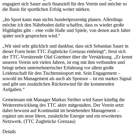
engagiert sich Sauer auch finanziell für den Verein und möchte so
die Basis für sportlichen Erfolg weiter stärken.
„Im Sport kann man nichts hundertprozentig planen. Allerdings
möchte ich den Nährboden dafür schaffen, dass es wieder große
Highlights gibt – eine volle Halle und Spiele, von denen auch Jahre
später noch gesprochen wird.“
„Wir sind sehr glücklich und dankbar, dass sich Sebastian Sauer in
dieser Form beim TTC Zugbrücke Grenzau einbringt“, freut sich
der TTC-Vorsitzende Olaf Gstettner über die Verstärkung. „Er kennt
unseren Verein seit vielen Jahren, ist eng mit ihm verbunden und
bringt neben unternehmerischer Erfahrung vor allem große
Leidenschaft für den Tischtennissport mit. Sein Engagement –
sowohl im Management als auch als Sponsor – ist ein starkes Signal
und gibt uns zusätzlichen Rückenwind für die kommenden
Aufgaben.“
Gemeinsam mit Manager Markus Ströher wird Sauer künftig die
Weiterentwicklung des TTC aktiv mitgestalten. Der Verein setzt
dabei bewusst auf Kontinuität im bestehenden Management –
ergänzt um neue Ideen, zusätzliche Energie und ein erweitertes
Netzwerk. (TTC Zugbrücke Grenzau)
Details