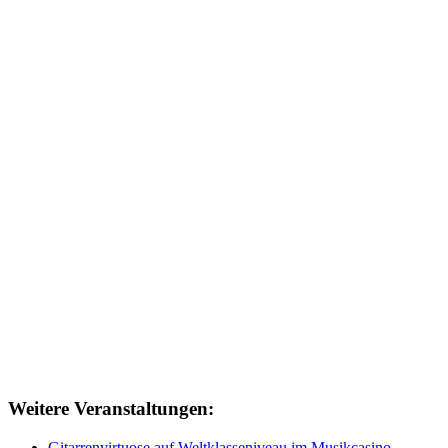
Weitere Veranstaltungen:
Gitarrenvirtuose auf Weltklasseniveau im Musikcasino