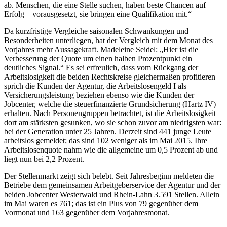
ab. Menschen, die eine Stelle suchen, haben beste Chancen auf
Erfolg – vorausgesetzt, sie bringen eine Qualifikation mit.“
Da kurzfristige Vergleiche saisonalen Schwankungen und
Besonderheiten unterliegen, hat der Vergleich mit dem Monat des
Vorjahres mehr Aussagekraft. Madeleine Seidel: „Hier ist die
Verbesserung der Quote um einen halben Prozentpunkt ein
deutliches Signal.“ Es sei erfreulich, dass vom Rückgang der
Arbeitslosigkeit die beiden Rechtskreise gleichermaßen profitieren –
sprich die Kunden der Agentur, die Arbeitslosengeld I als
Versicherungsleistung beziehen ebenso wie die Kunden der
Jobcenter, welche die steuerfinanzierte Grundsicherung (Hartz IV)
erhalten. Nach Personengruppen betrachtet, ist die Arbeitslosigkeit
dort am stärksten gesunken, wo sie schon zuvor am niedrigsten war:
bei der Generation unter 25 Jahren. Derzeit sind 441 junge Leute
arbeitslos gemeldet; das sind 102 weniger als im Mai 2015. Ihre
Arbeitslosenquote nahm wie die allgemeine um 0,5 Prozent ab und
liegt nun bei 2,2 Prozent.
Der Stellenmarkt zeigt sich belebt. Seit Jahresbeginn meldeten die
Betriebe dem gemeinsamen Arbeitgeberservice der Agentur und der
beiden Jobcenter Westerwald und Rhein-Lahn 3.591 Stellen. Allein
im Mai waren es 761; das ist ein Plus von 79 gegenüber dem
Vormonat und 163 gegenüber dem Vorjahresmonat.