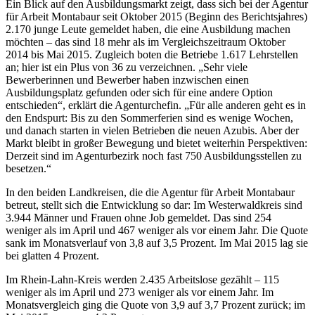
Ein Blick auf den Ausbildungsmarkt zeigt, dass sich bei der Agentur
für Arbeit Montabaur seit Oktober 2015 (Beginn des Berichtsjahres)
2.170 junge Leute gemeldet haben, die eine Ausbildung machen
möchten – das sind 18 mehr als im Vergleichszeitraum Oktober
2014 bis Mai 2015. Zugleich boten die Betriebe 1.617 Lehrstellen
an; hier ist ein Plus von 36 zu verzeichnen. „Sehr viele
Bewerberinnen und Bewerber haben inzwischen einen
Ausbildungsplatz gefunden oder sich für eine andere Option
entschieden“, erklärt die Agenturchefin. „Für alle anderen geht es in
den Endspurt: Bis zu den Sommerferien sind es wenige Wochen,
und danach starten in vielen Betrieben die neuen Azubis. Aber der
Markt bleibt in großer Bewegung und bietet weiterhin Perspektiven:
Derzeit sind im Agenturbezirk noch fast 750 Ausbildungsstellen zu
besetzen.“
In den beiden Landkreisen, die die Agentur für Arbeit Montabaur
betreut, stellt sich die Entwicklung so dar: Im Westerwaldkreis sind
3.944 Männer und Frauen ohne Job gemeldet. Das sind 254
weniger als im April und 467 weniger als vor einem Jahr. Die Quote
sank im Monatsverlauf von 3,8 auf 3,5 Prozent. Im Mai 2015 lag sie
bei glatten 4 Prozent.
Im Rhein-Lahn-Kreis werden 2.435 Arbeitslose gezählt – 115
weniger als im April und 273 weniger als vor einem Jahr. Im
Monatsvergleich ging die Quote von 3,9 auf 3,7 Prozent zurück; im