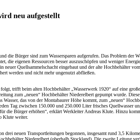
rd neu aufgestellt
und die Bürger sind zum Wassersparen aufgerufen. Das Problem der Wa
ichtet, die eigenen Ressourcen besser auszuschöpfen und weniger Energ
t, ein neuer Quellsammelschacht eingebaut und der alte Hochbehälter 
chert werden und nicht mehr ungenutzt abfließen.
olgt, trifft beim alten Hochbehälter „Wasserwerk 1920“ auf eine große
ereitung zum „neuen“ Hochbehälter Niederelbert gepumpt wurde. Dies
 das Wasser, das von der Montabaurer Höhe kommt, zum „neuen“ Hochbehä
 jeden Tag zwischen 150.000 und 250.000 Liter frisches Quellwasser ung
 für die Bürger erhöhen“, erklärt Werkleiter Andreas Klute. Hinzu kom
o Klute weiter.
drei neuen Transportleitungen begonnen, insgesamt rund 3,5 Kilometer. 
ehälter Niederelbert (oberhalb Stockland). Die zweite Leitung verlä