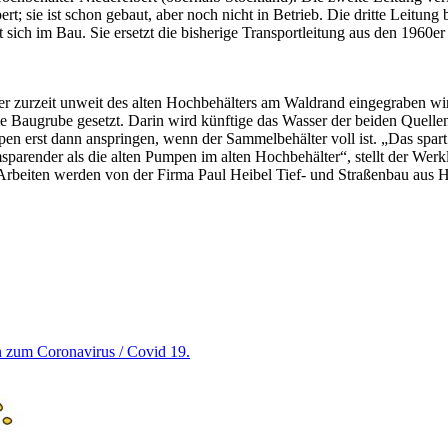
 sie ist schon gebaut, aber noch nicht in Betrieb. Die dritte Leitung 
 sich im Bau. Sie ersetzt die bisherige Transportleitung aus den 1960er 
der zurzeit unweit des alten Hochbehälters am Waldrand eingegraben w
ie Baugrube gesetzt. Darin wird künftige das Wasser der beiden Quel
pen erst dann anspringen, wenn der Sammelbehälter voll ist. „Das spa
parender als die alten Pumpen im alten Hochbehälter“, stellt der Werkl
 Arbeiten werden von der Firma Paul Heibel Tief- und Straßenbau aus
en zum Coronavirus / Covid 19.