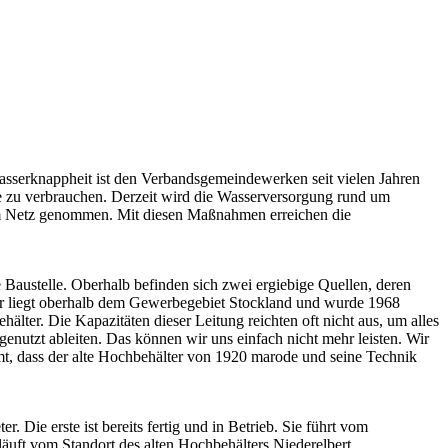
sserknappheit ist den Verbandsgemeindewerken seit vielen Jahren
ie zu verbrauchen. Derzeit wird die Wasserversorgung rund um
vom Netz genommen. Mit diesen Maßnahmen erreichen die
 Baustelle. Oberhalb befinden sich zwei ergiebige Quellen, deren
er liegt oberhalb dem Gewerbegebiet Stockland und wurde 1968
lter. Die Kapazitäten dieser Leitung reichten oft nicht aus, um alles
enutzt ableiten. Das können wir uns einfach nicht mehr leisten. Wir
mt, dass der alte Hochbehälter von 1920 marode und seine Technik
Die erste ist bereits fertig und in Betrieb. Sie führt vom
uft vom Standort des alten Hochbehälters Niederelbert