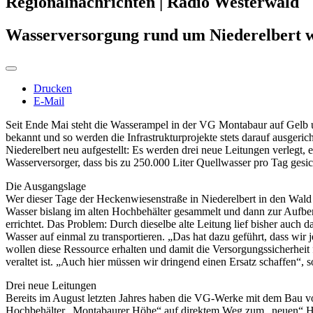
Regionalnachrichten | Radio Westerwald
Wasserversorgung rund um Niederelbert wi
Drucken
E-Mail
Seit Ende Mai steht die Wasserampel in der VG Montabaur auf Gelb 
bekannt und so werden die Infrastrukturprojekte stets darauf ausger
Niederelbert neu aufgestellt: Es werden drei neue Leitungen verleg
Wasserversorger, dass bis zu 250.000 Liter Quellwasser pro Tag gesi
Die Ausgangslage
Wer dieser Tage der Heckenwiesenstraße in Niederelbert in den Wald f
Wasser bislang im alten Hochbehälter gesammelt und dann zur Aufb
errichtet. Das Problem: Durch dieselbe alte Leitung lief bisher auch
Wasser auf einmal zu transportieren. „Das hat dazu geführt, dass wir
wollen diese Ressource erhalten und damit die Versorgungssicherheit
veraltet ist. „Auch hier müssen wir dringend einen Ersatz schaffen“, s
Drei neue Leitungen
Bereits im August letzten Jahres haben die VG-Werke mit dem Bau von 
Hochbehälter „Montabaurer Höhe“ auf direktem Weg zum „neuen“ Hochb