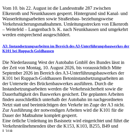
Vom 10. bis 22. August ist die Landesstraße 287 zwischen
Elkenroth und Neunkhausen gesperrt. Hintergrund sind Kanal- und
Wasserleitungsarbeiten sowie Straßenbau- beziehungsweise
Verkehrssicherungsmaßnahmen. Umleitungsstrecken von Elkenroth
– Weitefeld – Langenbach b. K. nach Neunkhausen und umgekehrt
werden entsprechend ausgeschildert.
A3: Instandsetzungsarbeiten im Bereich des A3-Unterführungsbauwerkes der
K101 bei Ruppach-Goldhausen
Die Niederlassung West der Autobahn GmbH des Bundes lässt in
der Zeit von Montag, 10. August 2026, bis voraussichtlich Mitte
September 2026 im Bereich des A3-Unterführungsbauwerkes der
K101 bei Ruppach-Goldhausen Betoninstandsetzungsarbeiten an
der Unterseite des Brückenbauwerkes ausführen. Durch die
Instandsetzungsarbeiten werden die Verkehrssicherheit sowie die
Dauerhaftigkeit des Bauwerkes gesichert. Die geplanten Arbeiten
finden ausschließlich unterhalb der Autobahn im nachgeordneten
Netzt statt und beeinträchtigen den Verkehr im Zuge der A3 nicht.
Zur Ausführung der notwendigen Arbeiten wird die K101 für die
Dauer der Maßnahme komplett gesperrt.
Eine örtliche Umleitung im Basisnetz wird eingerichtet und führt die
Verkehrsteilnehmenden über die K153, K103, B255, B49 und
L318.