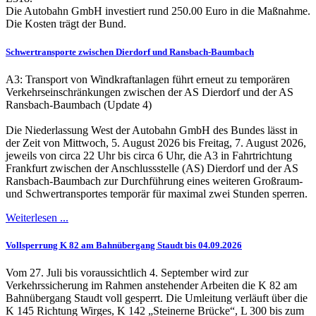
Die Autobahn GmbH investiert rund 250.00 Euro in die Maßnahme.
Die Kosten trägt der Bund.
Schwertransporte zwischen Dierdorf und Ransbach-Baumbach
A3: Transport von Windkraftanlagen führt erneut zu temporären
Verkehrseinschränkungen zwischen der AS Dierdorf und der AS
Ransbach-Baumbach (Update 4)
Die Niederlassung West der Autobahn GmbH des Bundes lässt in
der Zeit von Mittwoch, 5. August 2026 bis Freitag, 7. August 2026,
jeweils von circa 22 Uhr bis circa 6 Uhr, die A3 in Fahrtrichtung
Frankfurt zwischen der Anschlussstelle (AS) Dierdorf und der AS
Ransbach-Baumbach zur Durchführung eines weiteren Großraum-
und Schwertransportes temporär für maximal zwei Stunden sperren.
Weiterlesen ...
Vollsperrung K 82 am Bahnübergang Staudt bis 04.09.2026
Vom 27. Juli bis voraussichtlich 4. September wird zur
Verkehrssicherung im Rahmen anstehender Arbeiten die K 82 am
Bahnübergang Staudt voll gesperrt. Die Umleitung verläuft über die
K 145 Richtung Wirges, K 142 „Steinerne Brücke“, L 300 bis zum