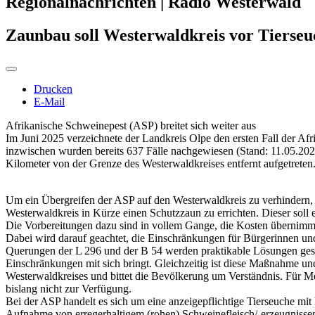
Regionalnachrichten | Radio Westerwald
Zaunbau soll Westerwaldkreis vor Tierseu
Drucken
E-Mail
Afrikanische Schweinepest (ASP) breitet sich weiter aus
Im Juni 2025 verzeichnete der Landkreis Olpe den ersten Fall der Af
inzwischen wurden bereits 637 Fälle nachgewiesen (Stand: 11.05.2026)
Kilometer von der Grenze des Westerwaldkreises entfernt aufgetreten
Um ein Übergreifen der ASP auf den Westerwaldkreis zu verhindern,
Westerwaldkreis in Kürze einen Schutzzaun zu errichten. Dieser sol
Die Vorbereitungen dazu sind in vollem Gange, die Kosten übern
Dabei wird darauf geachtet, die Einschränkungen für Bürgerinnen un
Querungen der L 296 und der B 54 werden praktikable Lösungen gesch
Einschränkungen mit sich bringt. Gleichzeitig ist diese Maßnahme un
Westerwaldkreises und bittet die Bevölkerung um Verständnis. Für Mens
bislang nicht zur Verfügung.
Bei der ASP handelt es sich um eine anzeigepflichtige Tierseuche mit
Aufnahme von erregerhaltigem (rohen) Schweinefleisch/-erzeugnissen 