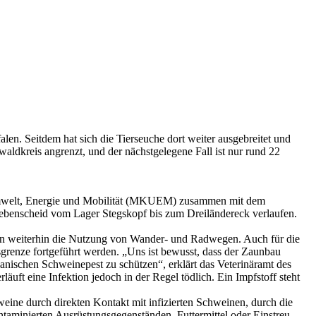
en. Seitdem hat sich die Tierseuche dort weiter ausgebreitet und
aldkreis angrenzt, und der nächstgelegene Fall ist nur rund 22
, Umwelt, Energie und Mobilität (MKUEM) zusammen mit dem
iebenscheid vom Lager Stegskopf bis zum Dreiländereck verlaufen.
ben weiterhin die Nutzung von Wander- und Radwegen. Auch für die
grenze fortgeführt werden. „Uns ist bewusst, dass der Zaunbau
anischen Schweinepest zu schützen“, erklärt das Veterinäramt des
uft eine Infektion jedoch in der Regel tödlich. Ein Impfstoff steht
weine durch direkten Kontakt mit infizierten Schweinen, durch die
taminierten Ausrüstungsgegenständen, Futtermittel oder Einstreu.