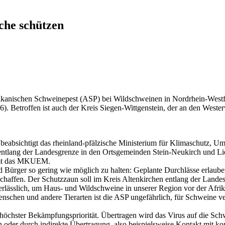
che schützen
rikanischen Schweinepest (ASP) bei Wildschweinen in Nordrhein-Westfal
. Betroffen ist auch der Kreis Siegen-Wittgenstein, der an den Westerw
.
 beabsichtigt das rheinland-pfälzische Ministerium für Klimaschutz
l entlang der Landesgrenze in den Ortsgemeinden Stein-Neukirch und L
immt das MKUEM.
d Bürger so gering wie möglich zu halten: Geplante Durchlässe erlau
affen. Der Schutzzaun soll im Kreis Altenkirchen entlang der Landes
erlässlich, um Haus- und Wildschweine in unserer Region vor der Afrik
chen und andere Tierarten ist die ASP ungefährlich, für Schweine verlä
 höchster Bekämpfungspriorität. Übertragen wird das Virus auf die Sch
oder durch indirekte Übertragung, also beispielsweise Kontakt mit kon