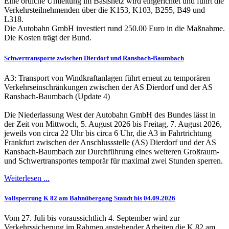
Eine örtliche Umleitung im Basisnetz wird eingerichtet und führt die
Verkehrsteilnehmenden über die K153, K103, B255, B49 und
L318.
Die Autobahn GmbH investiert rund 250.00 Euro in die Maßnahme.
Die Kosten trägt der Bund.
Schwertransporte zwischen Dierdorf und Ransbach-Baumbach
A3: Transport von Windkraftanlagen führt erneut zu temporären
Verkehrseinschränkungen zwischen der AS Dierdorf und der AS
Ransbach-Baumbach (Update 4)
Die Niederlassung West der Autobahn GmbH des Bundes lässt in
der Zeit von Mittwoch, 5. August 2026 bis Freitag, 7. August 2026,
jeweils von circa 22 Uhr bis circa 6 Uhr, die A3 in Fahrtrichtung
Frankfurt zwischen der Anschlussstelle (AS) Dierdorf und der AS
Ransbach-Baumbach zur Durchführung eines weiteren Großraum-
und Schwertransportes temporär für maximal zwei Stunden sperren.
Weiterlesen ...
Vollsperrung K 82 am Bahnübergang Staudt bis 04.09.2026
Vom 27. Juli bis voraussichtlich 4. September wird zur
Verkehrssicherung im Rahmen anstehender Arbeiten die K 82 am