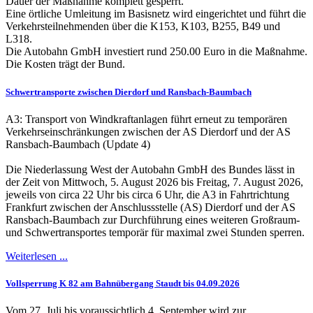
Dauer der Maßnahme komplett gesperrt.
Eine örtliche Umleitung im Basisnetz wird eingerichtet und führt die
Verkehrsteilnehmenden über die K153, K103, B255, B49 und
L318.
Die Autobahn GmbH investiert rund 250.00 Euro in die Maßnahme.
Die Kosten trägt der Bund.
Schwertransporte zwischen Dierdorf und Ransbach-Baumbach
A3: Transport von Windkraftanlagen führt erneut zu temporären
Verkehrseinschränkungen zwischen der AS Dierdorf und der AS
Ransbach-Baumbach (Update 4)
Die Niederlassung West der Autobahn GmbH des Bundes lässt in
der Zeit von Mittwoch, 5. August 2026 bis Freitag, 7. August 2026,
jeweils von circa 22 Uhr bis circa 6 Uhr, die A3 in Fahrtrichtung
Frankfurt zwischen der Anschlussstelle (AS) Dierdorf und der AS
Ransbach-Baumbach zur Durchführung eines weiteren Großraum-
und Schwertransportes temporär für maximal zwei Stunden sperren.
Weiterlesen ...
Vollsperrung K 82 am Bahnübergang Staudt bis 04.09.2026
Vom 27. Juli bis voraussichtlich 4. September wird zur