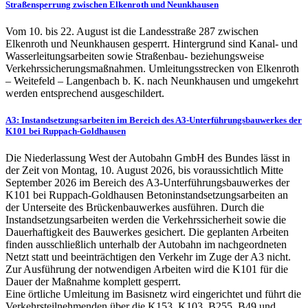
Straßensperrung zwischen Elkenroth und Neunkhausen
Vom 10. bis 22. August ist die Landesstraße 287 zwischen
Elkenroth und Neunkhausen gesperrt. Hintergrund sind Kanal- und
Wasserleitungsarbeiten sowie Straßenbau- beziehungsweise
Verkehrssicherungsmaßnahmen. Umleitungsstrecken von Elkenroth
– Weitefeld – Langenbach b. K. nach Neunkhausen und umgekehrt
werden entsprechend ausgeschildert.
A3: Instandsetzungsarbeiten im Bereich des A3-Unterführungsbauwerkes der
K101 bei Ruppach-Goldhausen
Die Niederlassung West der Autobahn GmbH des Bundes lässt in
der Zeit von Montag, 10. August 2026, bis voraussichtlich Mitte
September 2026 im Bereich des A3-Unterführungsbauwerkes der
K101 bei Ruppach-Goldhausen Betoninstandsetzungsarbeiten an
der Unterseite des Brückenbauwerkes ausführen. Durch die
Instandsetzungsarbeiten werden die Verkehrssicherheit sowie die
Dauerhaftigkeit des Bauwerkes gesichert. Die geplanten Arbeiten
finden ausschließlich unterhalb der Autobahn im nachgeordneten
Netzt statt und beeinträchtigen den Verkehr im Zuge der A3 nicht.
Zur Ausführung der notwendigen Arbeiten wird die K101 für die
Dauer der Maßnahme komplett gesperrt.
Eine örtliche Umleitung im Basisnetz wird eingerichtet und führt die
Verkehrsteilnehmenden über die K153, K103, B255, B49 und