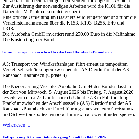
Netzt statt und beeinträchtigen den Verkehr im Zuge der A3 nicht.
Zur Ausführung der notwendigen Arbeiten wird die K101 für die
Dauer der Maßnahme komplett gesperrt.
Eine örtliche Umleitung im Basisnetz wird eingerichtet und führt die
Verkehrsteilnehmenden über die K153, K103, B255, B49 und
L318.
Die Autobahn GmbH investiert rund 250.00 Euro in die Maßnahme.
Die Kosten trägt der Bund.
Schwertransporte zwischen Dierdorf und Ransbach-Baumbach
A3: Transport von Windkraftanlagen führt erneut zu temporären
Verkehrseinschränkungen zwischen der AS Dierdorf und der AS
Ransbach-Baumbach (Update 4)
Die Niederlassung West der Autobahn GmbH des Bundes lässt in
der Zeit von Mittwoch, 5. August 2026 bis Freitag, 7. August 2026,
jeweils von circa 22 Uhr bis circa 6 Uhr, die A3 in Fahrtrichtung
Frankfurt zwischen der Anschlussstelle (AS) Dierdorf und der AS
Ransbach-Baumbach zur Durchführung eines weiteren Großraum-
und Schwertransportes temporär für maximal zwei Stunden sperren.
Weiterlesen ...
Vollsperrung K 82 am Bahnübergang Staudt bis 04.09.2026