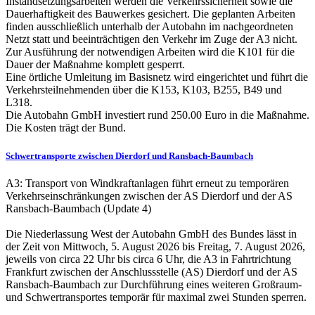
Instandsetzungsarbeiten werden die Verkehrssicherheit sowie die
Dauerhaftigkeit des Bauwerkes gesichert. Die geplanten Arbeiten
finden ausschließlich unterhalb der Autobahn im nachgeordneten
Netzt statt und beeinträchtigen den Verkehr im Zuge der A3 nicht.
Zur Ausführung der notwendigen Arbeiten wird die K101 für die
Dauer der Maßnahme komplett gesperrt.
Eine örtliche Umleitung im Basisnetz wird eingerichtet und führt die
Verkehrsteilnehmenden über die K153, K103, B255, B49 und
L318.
Die Autobahn GmbH investiert rund 250.00 Euro in die Maßnahme.
Die Kosten trägt der Bund.
Schwertransporte zwischen Dierdorf und Ransbach-Baumbach
A3: Transport von Windkraftanlagen führt erneut zu temporären
Verkehrseinschränkungen zwischen der AS Dierdorf und der AS
Ransbach-Baumbach (Update 4)
Die Niederlassung West der Autobahn GmbH des Bundes lässt in
der Zeit von Mittwoch, 5. August 2026 bis Freitag, 7. August 2026,
jeweils von circa 22 Uhr bis circa 6 Uhr, die A3 in Fahrtrichtung
Frankfurt zwischen der Anschlussstelle (AS) Dierdorf und der AS
Ransbach-Baumbach zur Durchführung eines weiteren Großraum-
und Schwertransportes temporär für maximal zwei Stunden sperren.