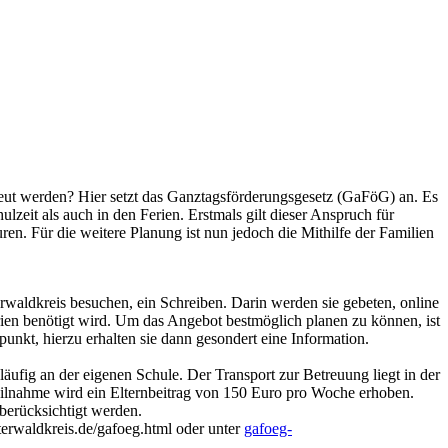
reut werden? Hier setzt das Ganztagsförderungsgesetz (GaFöG) an. Es
lzeit als auch in den Ferien. Erstmals gilt dieser Anspruch für
en. Für die weitere Planung ist nun jedoch die Mithilfe der Familien
waldkreis besuchen, ein Schreiben. Darin werden sie gebeten, online
rien benötigt wird. Um das Angebot bestmöglich planen zu können, ist
unkt, hierzu erhalten sie dann gesondert eine Information.
ufig an der eigenen Schule. Der Transport zur Betreuung liegt in der
eilnahme wird ein Elternbeitrag von 150 Euro pro Woche erhoben.
berücksichtigt werden.
erwaldkreis.de/gafoeg.html oder unter
gafoeg-