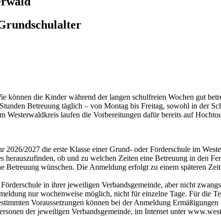
erwald
Grundschulalter
 Wie können die Kinder während der langen schulfreien Wochen gut bet
Stunden Betreuung täglich – von Montag bis Freitag, sowohl in der Schu
m Westerwaldkreis laufen die Vorbereitungen dafür bereits auf Hochtour
 2026/2027 die erste Klasse einer Grund- oder Förderschule im Wester
es herauszufinden, ob und zu welchen Zeiten eine Betreuung in den Fe
eine Betreuung wünschen. Die Anmeldung erfolgt zu einem späteren Zeitp
Förderschule in ihrer jeweiligen Verbandsgemeinde, aber nicht zwangslä
nmeldung nur wochenweise möglich, nicht für einzelne Tage. Für die T
 bestimmten Voraussetzungen können bei der Anmeldung Ermäßigungen 
personen der jeweiligen Verbandsgemeinde, im Internet unter www.west