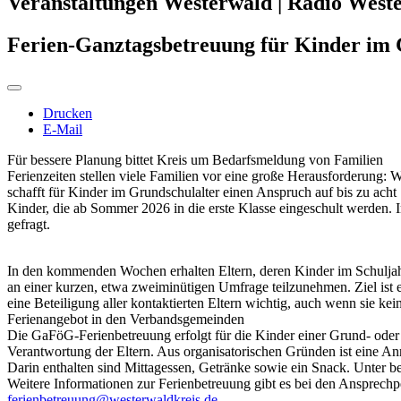
Veranstaltungen Westerwald | Radio West
Ferien-Ganztagsbetreuung für Kinder im 
Drucken
E-Mail
Für bessere Planung bittet Kreis um Bedarfsmeldung von Familien
Ferienzeiten stellen viele Familien vor eine große Herausforderung:
schafft für Kinder im Grundschulalter einen Anspruch auf bis zu acht 
Kinder, die ab Sommer 2026 in die erste Klasse eingeschult werden. I
gefragt.
In den kommenden Wochen erhalten Eltern, deren Kinder im Schuljahr
an einer kurzen, etwa zweiminütigen Umfrage teilzunehmen. Ziel ist 
eine Beteiligung aller kontaktierten Eltern wichtig, auch wenn sie k
Ferienangebot in den Verbandsgemeinden
Die GaFöG-Ferienbetreuung erfolgt für die Kinder einer Grund- oder 
Verantwortung der Eltern. Aus organisatorischen Gründen ist eine A
Darin enthalten sind Mittagessen, Getränke sowie ein Snack. Unter
Weitere Informationen zur Ferienbetreuung gibt es bei den Ansprech
ferienbetreuung@westerwaldkreis.de
.